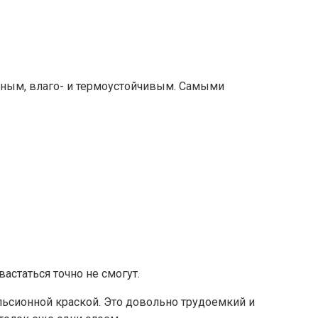
чным, влаго- и термоустойчивым. Самыми
астаться точно не смогут.
ьсионной краской. Это довольно трудоемкий и