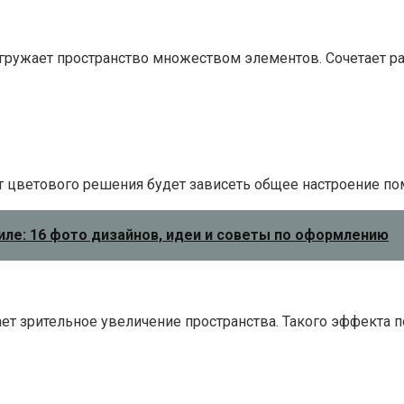
ружает пространство множеством элементов. Сочетает ра
т цветового решения будет зависеть общее настроение п
иле: 16 фото дизайнов, идеи и советы по оформлению
т зрительное увеличение пространства. Такого эффекта п