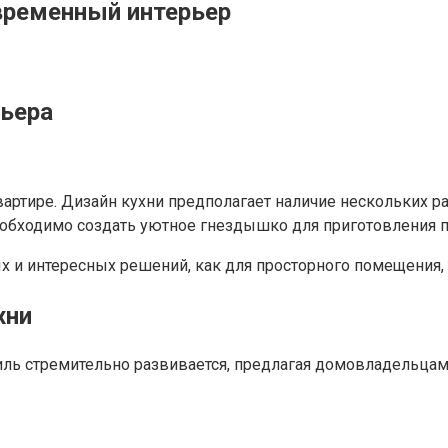
овременный интерьер
рьера
ртире. Дизайн кухни предполагает наличие нескольких р
необходимо создать уютное гнездышко для приготовления
 интересных решений, как для просторного помещения, т
хни
тиль стремительно развивается, предлагая домовладельца