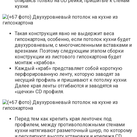
опираясь только на UD рейки, пришитые к стенам
кухни.
Такая конструкция явно не выдержит веса
гипсокартона, особенно, если потолок кухни будет
двухуровневым, с многочисленными вставками и
врезками. Поэтому следующим этапом сборки
конструкции из листового гипсокартона будет
монтаж «крабов».
Каждый «краб» представляет собой короткую
перфорированную ленту, которую заводят за
несущий профиль и пришивают к потолку кухни.
Далее края ленты отгибаются и заводятся на
«щечки» CD профиля.
Перед тем как крепить края ленточек под
профилем, между противоположными стенами
кухни натягивают разметочный шнур, по которому
и регулируют высоту установки и крепежа CD