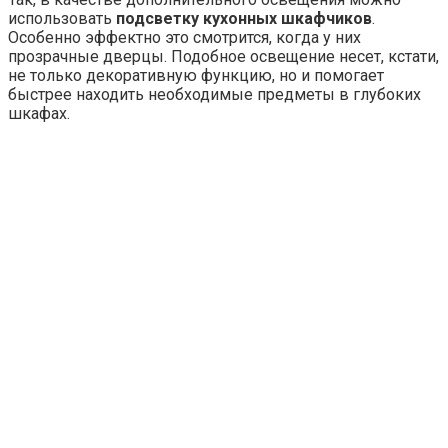
особенно для маленьких кухонь, так как зрительно
делает помещение выше. Кроме того, такое освещение
даст дополнительный мягкий свет, а панели закроют
трубу вытяжки и прочие малосимпатичные
коммуникации.
Вам будет интересно
Пропала фаза в трехфазной
сети что делать? Отопление и водоснабжение -
нюансы, которые надо знать
Также можно выполнить
подсветку цоколя кухонного
гарнитура
. В итоге создается ощущение, что кухонная
мебель как бы парит в воздухе, а это зрительно
увеличивает пространство. Еще один отличный вариант
для маленьких кухонь.
Не забывайте про такой источник освещения,
как свечи
.
Сам их вид уже придает особую атмосферу кухонному
интерьеру, а зажженные они дают мягкий теплый свет,
который превращает в праздничный любой ужин.