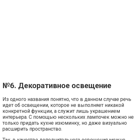
Из одного названия понятно, что в данном случае речь
идет об освещении, которое не выполняет никакой
конкретной функции, а служит лишь украшением
интерьера. С помощью нескольких лампочек можно не
только придать кухне изюминку, но даже визуально
расширить пространство.
Так, в качестве дополнительного освещения можно
использовать
подсветку кухонных шкафчиков
.
Особенно эффектно это смотрится, когда у них
прозрачные дверцы. Подобное освещение несет, кстати,
не только декоративную функцию, но и помогает
быстрее находить необходимые предметы в глубоких
шкафах.
Подсвечивать можно пространство между потолком
и кухонным гарнитуром
. Небольшую щель между
навесными шкафчиками и потолком можно закрыть
панелью из оргстекла, а за ней разместить
светодиодную ленту. В итоге получаем интересный
дизайнерский прием, который отлично подходит