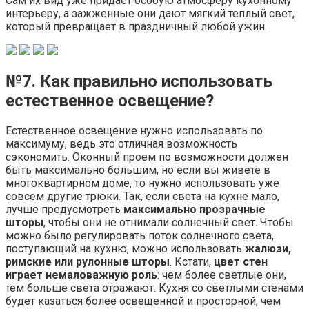
свету и не потребляют много электричества.
№8. Особенности освещения
маленькой кухни
Основные принципы освещения маленькой кухни не
отличаются от общих, но площадь помещения
необходимо учитывать при выборе приборов
освещения. Многие ошибочно полагают, что если
помещеие небольшое, то достаточно будет только одной
люстры в центре кухни. Она будет не способна осветить
все зоны рабочей поверхности, поэтому лучше
использовать несколько источников света.
В качестве общего освещения можно использовать
точнечные светильники
, ведь они не отнимают места,
софиты или повортоные
светильники-споты
.
Последние вообще уникальны для маленьких
помещений, поскольку направление света очень прсото
менять, освещая те или иные зоны.