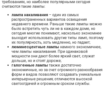
Освещение в квартире
Бра для чтения: как выбрать идеальный вариант
Бра для чтения — это идеальный источник света для
создания уютной атмосферы в спальне
Поиск:
Свежие записи
Доставка цветов: как выбрать букет для разных
событий
Срочная продажа квартиры: как распознать
мошенников и не потерять деньги
Профессиональные покрытия для маникюра: как
российское производство меняет индустрию
красоты
Шариковые опоры: сравнение винтовых и
линейных конструкций для промышленности
Умные римские шторы: как технологии меняют
привычный интерьер
Privacy Policy
Сброс пароля