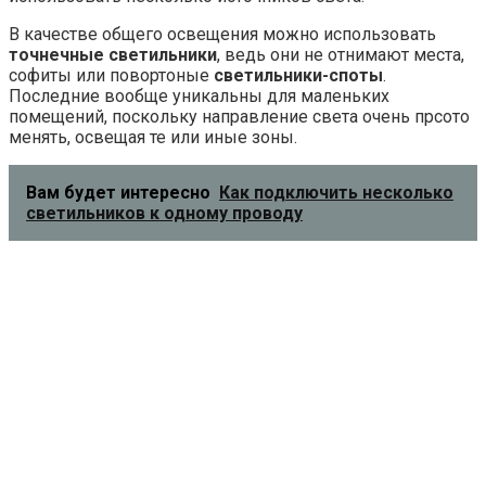
который должен подходить под стиль помещения.
Современные светильники настолько уникальны, что
способны стать украшением любой кухни. Цвет и стиль
должны отвечать интерьерному решению, а разные
светильники должны гармонировать между собой.
В заключение
Чтобы создать на кухне грамотное освещение,
необходимо заранее продумать все до мелочей, ведь на
этапе ремонта необходимо будет еще правильно
проложить проводку. Если вы создали проект будущей
кухни, то определиться с типом, цветом и размером
светильников, их количеством, будет намного проще. Не
забывайте принимать в расчет положение кухни
относительно сторон света, а также ее площадь.
https://remstroiblog.ru/natalia/2016/02/26/10-sovetov-po-
osveshheniyu-kuhni/
0
Понравилась статья? Поделиться с друзьями: