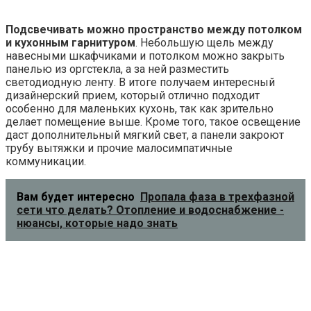
№7. Как правильно использовать
естественное освещение?
Естественное освещение нужно использовать по
максимуму, ведь это отличная возможность
сэкономить. Оконный проем по возможности должен
быть максимально большим, но если вы живете в
многоквартирном доме, то нужно использовать уже
совсем другие трюки. Так, если света на кухне мало,
лучше предусмотреть
максимально прозрачные
шторы
, чтобы они не отнимали солнечный свет. Чтобы
можно было регулировать поток солнечного света,
поступающий на кухню, можно использовать
жалюзи,
римские или рулонные шторы
. Кстати,
цвет стен
играет немаловажную роль
: чем более светлые они,
тем больше света отражают. Кухня со светлыми стенами
будет казаться более освещенной и просторной, чем
аналогичная, но со стенами темного оттенка. Но главное
не перестараться, ведь
избыток света также не
сделает кухню более уютной и комфортной
.