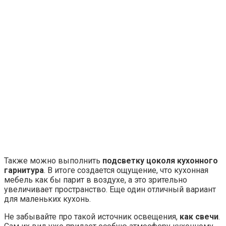
Чтобы не ошибиться, нужно следовать следующим
правилам:
окна, выходящие на север
, нужно содержать в
абсолютной чистоте, ведь пыль на них может
отнять около трети солнечного света;
кухни
с окнами, выходящими на юг
, в дневное
время часто страдают от переизбытка света,
поэтому в данном случае лучше использовать
занавески темных оттенков или просто плотные
шторы, хотя бы на летний период;
также
для кухонь с южными окнами
можно
посоветовать использовать холодные оттенки в
отделке стен;
лучший
способ регулирования потока
солнечного света – жалюзи
, и они подходят для
любой кухни;
если света на кухне в дневное время все равно
недостаточно
, то можно использовать
люминесцентные лампы дневного света: они
являются неплохой альтернативой солнечному