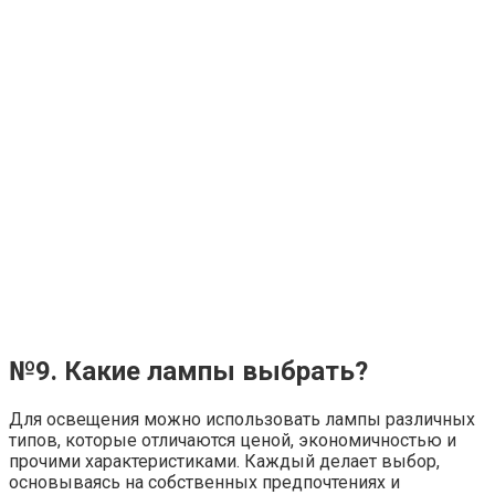
Освещение в квартире
Преимущества трековых светильников:
универсальность и стиль
Универсальность и стиль: почему современные
интерьеры выбирают трековые светильники
Современные интерьеры требуют гибких решений,
Освещение в квартире
Взять в аренду дизельный генератор на 100 кВт:
преимущества, особенности и характеристики
Аренда дизельного генератора на 100 кВт – это удобное
и экономичное решение для обеспечения