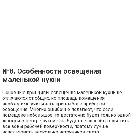
чем лампы накаливания. При одинаковой
мощности они дают более яркий свет, служат
дольше, но и стоят дороже;
галогенные лампы
также достаточно
экономичные, но за счет огромного разнообразия
форм и видов позволяют создавать уникальные
интерьерные решения; отличаются высокой
светоотдачей и огромным сроком службы.
№10. Материал осветительного
прибора
Все люстры, бра и другие предметы освещения должны
быть выполнены из качественного стекла или пластика,
чтобы они смогли выдерживать воздействие высоких
температур и пара. Если кухня выполнена в стиле кантри
или прованс, то некоторые светильники могут иметь
тканевые абажуры, но они должны быть из легко
чистящейся ткани.
Немаловажное значение имеет и стиль светильников,