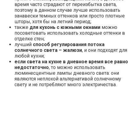
светильники, свет которых направлен не вниз, а в
потолок, а вот плафоны в виде тарелок и коробов
создают слишком тусклое свечение.
№9. Какие лампы выбрать?
Для освещения можно использовать лампы различных
типов, которые отличаются ценой, экономичностью и
прочими характеристиками. Каждый делает выбор,
основываясь на собственных предпочтениях и
требованиях, но наиболее популярными сегодня
считаются такие лампы:
лампа накаливания
– один из самых
распространенных вариантов освещения
недавнего времени. Раньше такие лампы можно
было встретить чуть ли не в каждом доме, но
сегодня многие понимают, насколько экономнее
выходит использовать другие типы ламп, поэтому
их популярность, хоть медленно, но падает;
люминесцентные лампы
намного экономичнее,