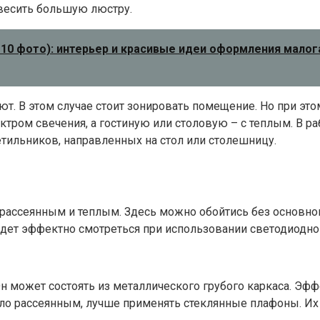
овесить большую люстру.
10 фото): интерьер и красивые идеи оформления малог
ют. В этом случае стоит зонировать помещение. Но при э
тром свечения, а гостиную или столовую – с теплым. В р
тильников, направленных на стол или столешницу.
рассеянным и теплым. Здесь можно обойтись без основног
будет эффектно смотреться при использовании светодиодн
н может состоять из металлического грубого каркаса. Эф
ло рассеянным, лучше применять стеклянные плафоны. Их