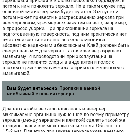
зеркалом, а приклеить к стене несколько подкладок, и
потом к ним приклеить зеркало. Но в таком случае под
основной частью зеркала будет пустота. Эта пустота
потом может привести к растрескиванию зеркала при
неосторожном, чрезмерном нажатии на него, например,
в процессе уборки. При приклеивании зеркала на
подготовленную поверхность, под ним практически нет
пустоты и соответственно зеркало становится
абсолютно надежным и безопасным. Клей должен быть
специальным — для зеркал. Такой клей не разрушает
амальгаму. И впоследствии, при эксплуатации на
зеркале не появятся следы в виде пятен и полос с
плохим отражением в местах соприкосновения клея с
амальгамой.
Вам будет интересно
Тропики в ванной –
необычный стиль интерьера
Для того, чтобы зеркало вписалось в интерьер
максимально органично нужно шов по всему периметру
зеркала (между зеркалом и плиткой) сделать такой же
толщины, как и все меж плиточные швы. Обычно это
1,5-2 мм. Для этого при заказе зеркала указываем его