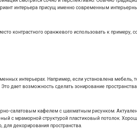
инация смотрится сочно и перспективно. Обычно традицио
ариант интерьера присущ именно современным интерьерн
место контрастного оранжевого использовать к примеру, 
менных интерьерах. Например, если установлена мебель, т
й. Это дает возможность сделать зонирование пространства
черно-салатовым кафелем с шахматным рисунком. Актуален
еный с мраморной структурой пластиковый потолок. Хоро
, для декорирования пространства.