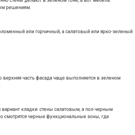
нно стены делают в зеленом тоне, а вот мебель
ым решениям.
соломенный или горчичный, а салатовый или ярко-зеленый
о верхняя часть фасада чаще выполняется в зеленом
.
 вариант кладки: стены салатовым, а пол черным
шо смотрятся черные функциональные зоны, где