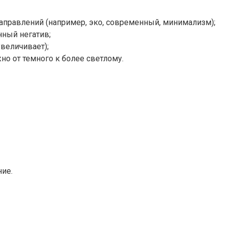
направлений (например, эко, современный, минимализм);
нный негатив;
увеличивает);
о от темного к более светлому.
ние.