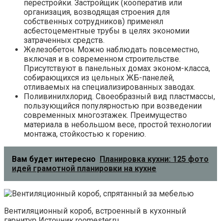
перестройки. Застройщик (кооператив или
организация, возводящая строения для
собственных сотрудников) применял
асбестоцементные трубы в целях экономии
затраченных средств.
Железобетон. Можно наблюдать повсеместно,
включая и в современном строительстве.
Присутствуют в панельных домах эконом-класса,
собирающихся из цельных ЖБ-панелей,
отливаемых на специализированных заводах.
Поливинилхлорид. Своеобразный вид пластмассы,
пользующийся популярностью при возведении
современных многоэтажек. Преимущество
материала в небольшом весе, простой технологии
монтажа, стойкостью к горению.
Вам будет интересно
Планировка кухни: 125 фото
идей грамотной планировки на кухне
Вентиляционный короб, встроенный в кухонный
гарнитур Источник roomester.ru