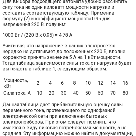
Для выбора подходящего автомата удобно рассчитать
силу тока на один киловатт мощности нагрузки и
составить соответствующую таблицу. Применив
формулу (2) и коэффициент мощности 0.95 для
напряжения 220 В, получим:
1000 Вт / (220 В х 0,95) = 4,78 А
Учитывая, что напряжение в наших электросетях
нередко не дотягивает до положенных 220 В, вполне
корректно принять значение 5 А на 1 кВт мощности.
Тогда таблица зависимости силы тока от нагрузки будет
выглядеть в таблице 1, следующим образом:
Мощность,
2
4
6
8
10
12
14
16
кВт
Сила тока, А
10
20
30
40
50
60
70
80
Данная таблица даёт приблизительную оценку силы
переменного тока, протекающего по однофазной
электрической сети при включении бытовых
электроприборов. При этом следует помнить, что
имеется в виду пиковая потребляемая мощность, а не
средняя. Эту информацию можно найти в документации,