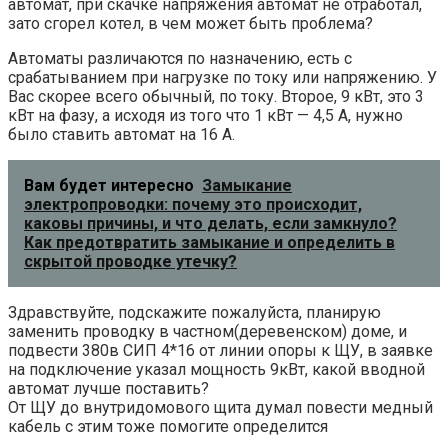
автомат, при скачке напряжения автомат не отработал,
зато сгорел котел, в чем может быть проблема?
Автоматы различаются по назначению, есть с
срабатыванием при нагрузке по току или напряжению. У
Вас скорее всего обычный, по току. Второе, 9 кВт, это 3
кВт на фазу, а исходя из того что 1 кВт — 4,5 А, нужно
было ставить автомат на 16 А.
Вам будет интересно
Замыкание
электропроводки: почему это происходит,
каковы причины, и что делать, если замкнуло?
Как предотвратить замыкание и определить в
скрытой проводке утечку?
Здравствуйте, подскажите пожалуйста, планирую
заменить проводку в частном(деревенском) доме, и
подвести 380в СИП 4*16 от линии опоры к ЩУ, в заявке
на подключение указал мощность 9кВт, какой вводной
автомат лучше поставить?
От ЩУ до внутридомового щита думал повести медный
кабель с этим тоже помогите определится