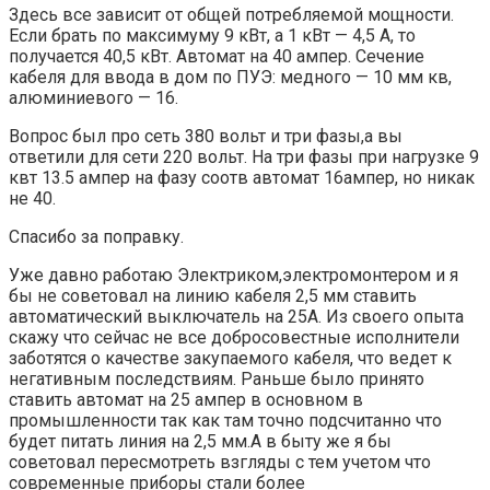
Здесь все зависит от общей потребляемой мощности.
Если брать по максимуму 9 кВт, а 1 кВт — 4,5 А, то
получается 40,5 кВт. Автомат на 40 ампер. Сечение
кабеля для ввода в дом по ПУЭ: медного — 10 мм кв,
алюминиевого — 16.
Вопрос был про сеть 380 вольт и три фазы,а вы
ответили для сети 220 вольт. На три фазы при нагрузке 9
квт 13.5 ампер на фазу соотв автомат 16ампер, но никак
не 40.
Спасибо за поправку.
Уже давно работаю Электриком,электромонтером и я
бы не советовал на линию кабеля 2,5 мм ставить
автоматический выключатель на 25А. Из своего опыта
скажу что сейчас не все добросовестные исполнители
заботятся о качестве закупаемого кабеля, что ведет к
негативным последствиям. Раньше было принято
ставить автомат на 25 ампер в основном в
промышленности так как там точно подсчитанно что
будет питать линия на 2,5 мм.А в быту же я бы
советовал пересмотреть взгляды с тем учетом что
современные приборы стали более