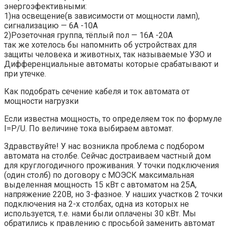
энергоэфективными:
1)на освещение(в зависимости от мощности ламп),
сигнализацию — 6А -10А
2)Розеточная группа, тёплый пол — 16А -20А
так же хотелось бы напомнить об устройствах для
защиты человека и животных, так называемые УЗО и
Дифференциальные автоматы которые срабатывают и
при утечке.
Как подобрать сечение кабеля и ток автомата от
мощности нагрузки
Если известна мощность, то определяем ток по формуле
I=P/U. По величине тока выбираем автомат.
Здравствуйте! У нас возникла проблема с подбором
автомата на столбе. Сейчас достраиваем частный дом
для круглогодичного проживания. У точки подключения
(один столб) по договору с МОЭСК максимальная
выделенная мощность 15 кВт с автоматом на 25А,
напряжение 220В, но 3-фазное. У наших участков 2 точки
подключения на 2-х столбах, одна из которых не
используется, т.е. нами были оплачены 30 кВт. Мы
обратились к правлению с просьбой заменить автомат