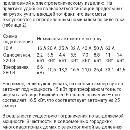
прилагаемой к электротехническому изделию. На
практике удобней пользоваться таблицей предельных
нагрузок, учитывающей тот факт, что автоматы
выпускаются с определённым номиналом по силе тока
(таблица 2):
Схема
Номиналы автоматов по току
подключения
10 А
16 А
20 А
25 А
32 А
40 А
50 А
63 А
Однофазная,
2,2
3,5
4,4
5,5
7,0
8,8
11
14
220 В
кВт
кВт
кВт
кВт
кВт
кВт
кВт
кВт
Трёхфазная,
6,6
10,6
13,2
16,5
21,0
26,4
33,1
41,6
380 В
кВт
Например, если нужно узнать, на сколько ампер нужен
автомат под мощность 15 кВт при трёхфазном токе, то
ищем в таблице ближайшее большее значение – оно
составляет 16,5 кВт, что соответствует автомату на 25
ампер.
В реальности существуют ограничения по выделяемой
мощности. В частности, в современных городских
многоквартирных домах с электроплитой выделенная