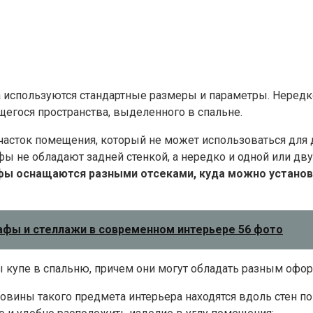
а используются стандартные размеры и параметры. Нере
щегося пространства, выделенного в спальне.
асток помещения, который не может использоваться для д
ы не обладают задней стенкой, а нередко и одной или дв
ы оснащаются разными отсеками, куда можно установи
кафы и стеллажи в современном интерьере 56 фото
купе в спальню, причем они могут обладать разным офор
ловины такого предмета интерьера находятся вдоль стен п