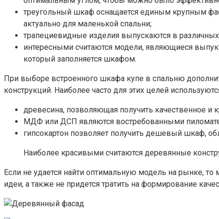
оптимальным углом, чтобы можно было эффективно
треугольный шкаф оснащается единым крупным фаса
актуально для маленькой спальни;
трапециевидные изделия выпускаются в различных 
интересными считаются модели, являющиеся выпукл
который заполняется шкафом.
При выборе встроенного шкафа купе в спальню дополните
конструкций. Наиболее часто для этих целей используютс
древесина, позволяющая получить качественное и к
МДФ или ДСП являются востребованными пиломатер
гипсокартон позволяет получить дешевый шкаф, об
Наиболее красивыми считаются деревянные конструк
Если не удается найти оптимальную модель на рынке, т
идеи, а также не придется тратить на формирование каче