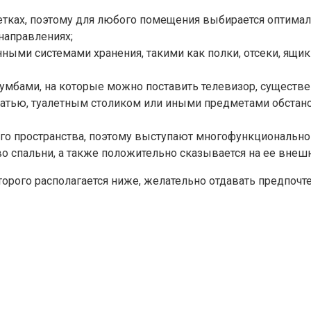
ках, поэтому для любого помещения выбирается оптималь
направлениях;
ыми системами хранения, такими как полки, отсеки, ящи
умбами, на которые можно поставить телевизор, существ
тью, туалетным столиком или иными предметами обстанов
го пространства, поэтому выступают многофункционально
о спальни, а также положительно сказывается на ее внеш
торого располагается ниже, желательно отдавать предпоч