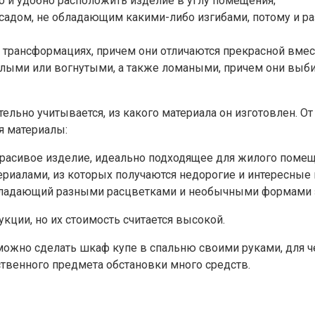
 и удобно расположить изделие в углу помещения;
дом, не обладающим какими-либо изгибами, потому и раз
трансформациях, причем они отличаются прекрасной вмес
ыми или вогнутыми, а также ломаными, причем они выбир
льно учитывается, из какого материала он изготовлен. О
я материалы:
расивое изделие, идеально подходящее для жилого помеще
иалами, из которых получаются недорогие и интересные
ладающий разными расцветками и необычными формами за
ции, но их стоимость считается высокой.
о можно сделать шкаф купе в спальню своими руками, для
ственного предмета обстановки много средств.