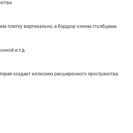
нства.
еим плитку вертикально, а бордюр клеим столбцами.
нкой и т.д.
которая создает иллюзию расширенного пространства.