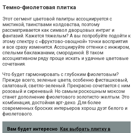
Темно-фиолетовая плитка
Этот сегмент цветовой палитры ассоциируется с
мистикой, таинствами колдовства, поэтому
рассматривается как символ дворцовых интриг и
фантазий. Кажется тяжелым? А вы попробуйте подойти к
этому спектру с «фруктово-овощной» точки восприятия
и все сразу изменится. Ассоциируйте оттенки с инжиром,
спелыми баклажанами, смородиной. В таком
ассоциативном ряду проще искать и удачные цветовые
сочетания.
Что будет гармонировать с глубоким фиолетовым?
Прежде всего, зеленые цвета, особенно фисташковый,
салатовый, светло-зеленый. Прекрасно сочетается с ним
розовый и сиреневый. Но самым роскошным моксом
станет дополнение фиолетового золотисто-желтым. Это
комбинация, достойная арт-деко. Для более
современных броских интерьеров хорош дуэт белого и
фиолетового.
Вам будет интересно
Как выбрать плитку в