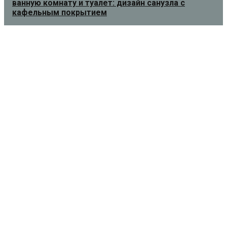
ванную комнату и туалет: дизайн санузла с
кафельным покрытием