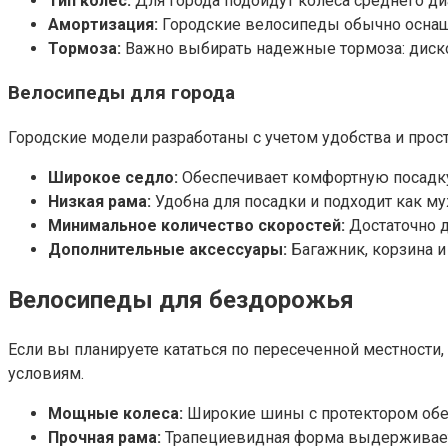
Тип колес:
Для города подойдут колеса среднего ди
Амортизация:
Городские велосипеды обычно оснаще
Тормоза:
Важно выбирать надежные тормоза: диско
Велосипеды для города
Городские модели разработаны с учетом удобства и прост
Широкое седло:
Обеспечивает комфортную посадку
Низкая рама:
Удобна для посадки и подходит как м
Минимальное количество скоростей:
Достаточно д
Дополнительные аксессуары:
Багажник, корзина и
Велосипеды для бездорожья
Если вы планируете кататься по пересеченной местности
условиям.
Мощные колеса:
Широкие шины с протектором обес
Прочная рама:
Трапециевидная форма выдерживает