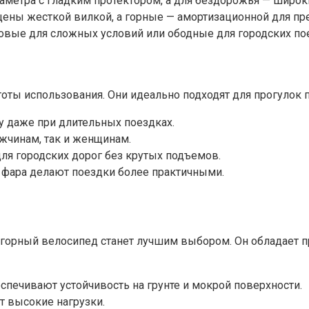
аметра с гладким протектором, а для бездорожья — широ
ны жесткой вилкой, а горные — амортизационной для пре
вые для сложных условий или ободные для городских по
оты использования. Они идеально подходят для прогулок 
 даже при длительных поездках.
ужчинам, так и женщинам.
ля городских дорог без крутых подъемов.
 фара делают поездки более практичными.
, горный велосипед станет лучшим выбором. Он обладает 
печивают устойчивость на грунте и мокрой поверхности.
 высокие нагрузки.