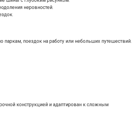
кие шины с глубоким рисунком.
одоления неровностей.
ездок.
по паркам, поездок на работу или небольших путешествий.
прочной конструкцией и адаптирован к сложным