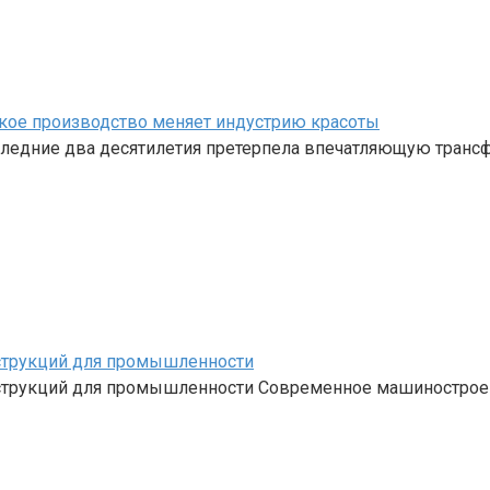
кое производство меняет индустрию красоты
ледние два десятилетия претерпела впечатляющую трансф
струкций для промышленности
струкций для промышленности Современное машинострое