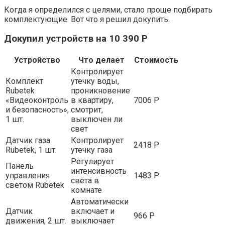
Когда я определился с целями, стало проще подбирать
комплектующие. Вот что я решил докупить.
Докупил устройств на 10 390 Р
Устройство
Что делает
Стоимость
Контролирует
Комплект
утечку воды,
Rubetek
проникновение
«Видеоконтроль
в квартиру,
7006 Р
и безопасность»,
смотрит,
1 шт.
выключен ли
свет
Датчик газа
Контролирует
2418 Р
Rubetek, 1 шт.
утечку газа
Регулирует
Панель
интенсивность
управления
1483 Р
света в
светом Rubetek
комнате
Автоматически
Датчик
включает и
966 Р
движения, 2 шт.
выключает