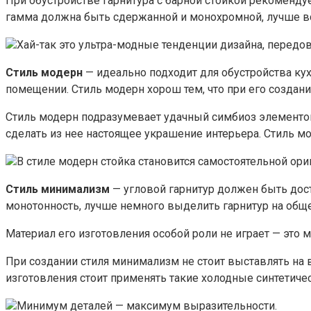
При обустройстве гарнитура с барной стойкой рекоменду
гамма должна быть сдержанной и монохромной, лучше все
Хай-так это ультра-модные тенденции дизайна, передов
Стиль модерн
— идеально подходит для обустройства кух
помещении. Стиль модерн хорош тем, что при его создан
Стиль модерн подразумевает удачный симбиоз элементов,
сделать из нее настоящее украшение интерьера. Стиль 
В стиле модерн стойка становится самостоятельной ор
Стиль минимализм
— угловой гарнитур должен быть дос
монотонность, лучше немного выделить гарнитур на общ
Материал его изготовления особой роли не играет — это
При создании стиля минимализм не стоит выставлять на в
изготовления стоит применять такие холодные синтетиче
Минимум деталей — максимум выразительности.