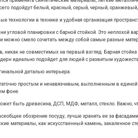
ется применять синтетические материалы, легкие металли
го подойдут белый, красный, серый, черный, оранжевый, 
ые технологии в технике и удобная организация пространс
ни угловой планировки с барной стойкой. Это неплохой в
ии можно смело сочетать между собой самые разные матери
 никак не совместимых на первый взгляд. Барная стойка 
модерн идеально подойдет для людей с развитым художест
игинальной деталью интерьера.
таточно простым и ненавязчивым, выполненным в единой ц
ем фоне.
 может быть древесина, ДСП, МДФ, металл, стекло. Важно,
сеобщее обозрение посуду, лучше хранить ее за фасадами м
ские материалы, как искусственный камень, закаленное ст