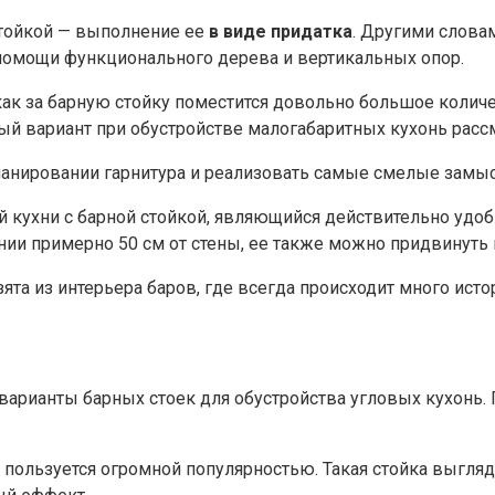
стойкой — выполнение ее
в виде придатка
. Другими слова
 помощи функционального дерева и вертикальных опор.
как за барную стойку поместится довольно большое количе
ый вариант при обустройстве малогабаритных кухонь рассм
ланировании гарнитура и реализовать самые смелые замы
ой кухни с барной стойкой, являющийся действительно у
нии примерно 50 см от стены, ее также можно придвинуть 
ята из интерьера баров, где всегда происходит много исто
арианты барных стоек для обустройства угловых кухонь.
пользуется огромной популярностью. Такая стойка выгляди