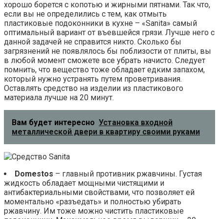
хорошо борется с копотью и жирными пятнами. Так что,
если вы не определились с тем, как отмыть
пластиковые подоконники в кухне – «Sanita» самый
оптимальный вариант от въевшейся грязи. Лучше него с
данной задачей не справится никто. Сколько бы
загрязнений не появлялось бы поблизости от плиты, вы
в любой момент сможете все убрать начисто. Следует
помнить, что вещество тоже обладает едким запахом,
который нужно устранять путем проветривания.
Оставлять средство на изделии из пластикового
материала лучше на 20 минут.
Вам будет интересно
Установка входной
металлической двери в квартиру своими руками
Domestos
– главный противник ржавчины. Густая
жидкость обладает мощными чистящими и
антибактериальными свойствами, что позволяет ей
моментально «разъедать» и полностью убирать
ржавчину. Им тоже можно чистить пластиковые