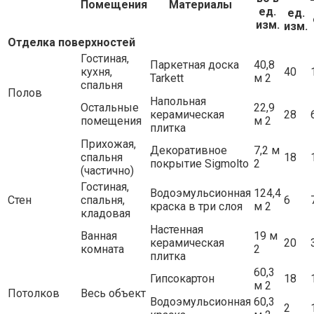
Помещения
Материалы
ед.
ед.
изм.
изм.
Отделка поверхностей
Гостиная,
Паркетная доска
40,8
кухня,
40
Tarkett
м 2
спальня
Полов
Напольная
Остальные
22,9
керамическая
28
помещения
м 2
плитка
Прихожая,
Декоративное
7,2 м
спальня
18
покрытие Sigmolto
2
(частично)
Гостиная,
Водоэмульсионная
124,4
Стен
спальня,
6
краска в три слоя
м 2
кладовая
Настенная
Ванная
19 м
керамическая
20
комната
2
плитка
60,3
Гипсокартон
18
м 2
Потолков
Весь объект
Водоэмульсионная
60,3
2