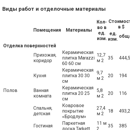
Виды работ и отделочные материалы
Стоимос
Кол-
в $
во в
Помещения
Материалы
ед.
ед.
общ
изм.
изм.
Отделка поверхностей
Керамическая
Прихожая,
12,7
плитка Marazzi
35
444,
коридор
м 2
60 60 см
Керамическая
9,7
Кухня
плитка 30 30
20
194
м 2
см
Керамическая
Полов
Ванная
5,8
плитка 20 25
20
116
комната
м 2
см
Ковровое
Спальня,
27,4
покрытие
18
493,
детская
м 2
«Бродлум»
Паркетная
11 м
Гостиная
35
385
доска Tarkett
2