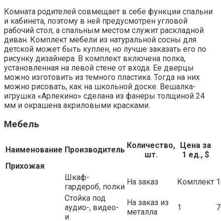
Комната родителей совмещает в себе функции спальни
и кабинета, поэтому в ней предусмотрен угловой
рабочий стол, а спальным местом служит раскладной
диван. Комплект мебели из натуральной сосны для
детской может быть куплен, но лучше заказать его по
рисунку дизайнера. В комплект включена полка,
установленная на левой стене от входа. Ее дверцы
можно изготовить из темного пластика. Тогда на них
можно рисовать, как на школьной доске. Вешалка-
игрушка «Арлекино» сделана из фанеры толщиной 24
мм и окрашена акриловыми красками.
Мебель
Количество,
Цена за
Наименование
Производитель
шт.
1 ед., $
Прихожая
Шкаф-
На заказ
Комплект
1
гардероб, полки
Стойка под
На заказ из
аудио-, видео-
1
7
металла
и