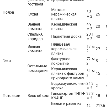
гостиная
Матовая
5,3
Полов
Кухня
керамическая
25
м 2
плитка
Ванная
Керамическая
4,9
20
комната
плитка
м 2
Спальня,
28,1
Паркетная доска
40
коридор
м 2
Глянцевая
Ванная
13 м
керамическая
27
комната
2
плитка
Фактурное
72 м
Стен
5
покрытие
2
Остальные
Керамическая
помещения
51 м
плитка с фактурой
15
2
природного камня
Водоэмульсионная
21,3
2
краска
м 2
Гипсокартон ТИГИ-
33,8
Потолков
Весь объект
18
KNAUF
м 2
Балки и рамы из
12
717,6