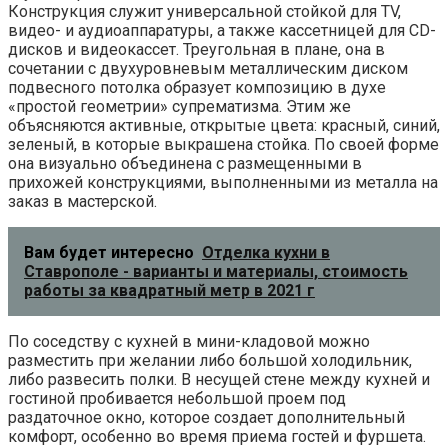
Конструкция служит универсальной стойкой для TV,
видео- и аудиоаппаратуры, а также кассетницей для CD-
дисков и видеокассет. Треугольная в плане, она в
сочетании с двухуровневым металлическим диском
подвесного потолка образует композицию в духе
«простой геометрии» супрематизма. Этим же
объясняются активные, открытые цвета: красный, синий,
зеленый, в которые выкрашена стойка. По своей форме
она визуально объединена с размещенными в
прихожей конструкциями, выполненными из металла на
заказ в мастерской.
Вам будет интересно
Отделка кухни в
Ставрополе - варианты и материалы, стоимость
работы за квадратный метр в 2021 г
По соседству с кухней в мини-кладовой можно
разместить при желании либо большой холодильник,
либо развесить полки. В несущей стене между кухней и
гостиной пробивается небольшой проем под
раздаточное окно, которое создает дополнительный
комфорт, особенно во время приема гостей и фуршета.