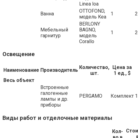
Linea loa
OTTOFOND,
Ванна
1
2
модель Kea
BERLONY
Мебельный
BAGNO,
1
2
гарнитур
модель
Corallo
Освещение
Количество,
Цена за
Наименование
Производитель
шт.
1 ед., $
Весь объект
Встроенные
галогенные
PERGAMO
Комплект
1
лампы и др.
приборы
Виды работ и отделочные материалы
Сто
Кол-
во в