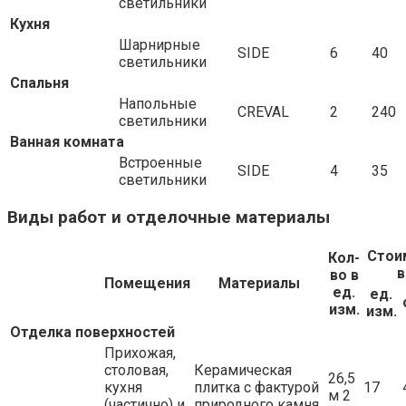
светильники
Кухня
Шарнирные
SIDE
6
40
светильники
Спальня
Напольные
CREVAL
2
240
светильники
Ванная комната
Встроенные
SIDE
4
35
светильники
Виды работ и отделочные материалы
Стои
Кол-
в
во в
Помещения
Материалы
ед.
ед.
изм.
изм.
Отделка поверхностей
Прихожая,
столовая,
Керамическая
26,5
кухня
плитка с фактурой
17
м 2
(частично) и
природного камня