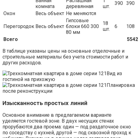
Ванная
Распашная
1
390
390
комната
деревянная
шт.
Окон
Весь объект
Не меняются
Гипсовые
18
Перегородок
Весь объект
блоки 660 300
6
108
шт.
80 мм
Всего
5542
В таблице указаны цены на основные отделочные и
строительные материалы без учета стоимости работ и
других расходов.
Вид из
гостиной на прихожую
Планировка
после реконструкции
Изысканность простых линий
Основное внимание в предлагаемом варианте
уделяется гостевой зоне. В двух несущих стенах
прорубаются два проема: один — под раздаточное окно
по соседству с кухней, другой — под сквозной проход к