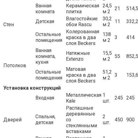
Ванная
Керамическая
24,5
21
514,
комната
плитка
м 2
Влагостойкие
30,2
Детская
11
332,
Стен
обои Rascu
м 2
Колерованная
Остальные
138
краска в два
3
414
помещения
м 2
слоя Beckers
Ванная
Натяжные
15,5
комната,
55
852,
Extenzo
м 2
кухня
Потолков
Матовая
Остальные
51,2
краска в два
3
153,
помещения
м 2
слоя Beckers
Установка конструкций
Металлическая
1
Входная
245
245
Kale
шт.
Распашные
деревянные
Спальня,
2
Дверей
со
450
900
детская
шт.
стеклянными
вставками