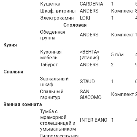
Кушетка
CARDENIA
1
Шкаф, витрины
ANDERS
Комплект
Электрокамин
LOKI
1
Столовая
Обеденная
ANDERS
Комплект
группа
Кухня
Кухонная
«ВЕНТА»
5 п/м
мебель
(Италия)
Табурет
ANDERS
2
Спальня
Зеркальный
STAUD
1
шкаф
Спальный
SAN
Комплект
гарнитур
GIACOMO
Ванная комната
Тумба с
мраморной
INTER BANO
1
столешницей и
умывальником
Гидромассажная