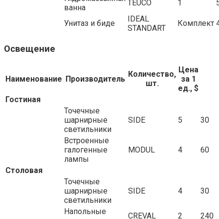
TEUCO
1
ванна
IDEAL
Унитаз и биде
Комплект
STANDART
Освещение
Цена
Количество,
Наименование
Производитель
за 1
шт.
ед., $
Гостиная
Точечные
шарнирные
SIDE
5
30
светильники
Встроенные
галогенные
MODUL
4
60
лампы
Столовая
Точечные
шарнирные
SIDE
4
30
светильники
Напольные
CREVAL
2
240