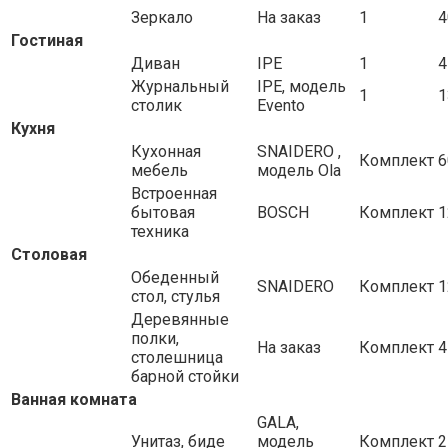
Зеркало
На заказ
1
4
Гостиная
Диван
IPE
1
4
Журнальный
IPE, модель
1
1
столик
Evento
Кухня
Кухонная
SNAIDERO ,
Комплект
6
мебель
модель Ola
Встроенная
бытовая
BOSCH
Комплект
1
техника
Столовая
Обеденный
SNAIDERO
Комплект
1
стол, стулья
Деревянные
полки,
На заказ
Комплект
4
столешница
барной стойки
Ванная комната
GALA,
Унитаз, биде
модель
Комплект
2