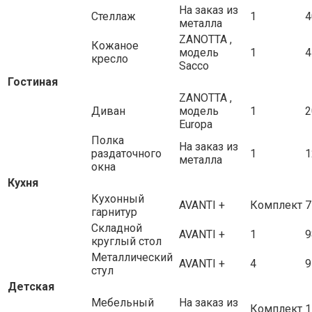
На заказ из
Стеллаж
1
4
металла
ZANOTTA ,
Кожаное
модель
1
4
кресло
Sacco
Гостиная
ZANOTTA ,
Диван
модель
1
2
Europa
Полка
На заказ из
раздаточного
1
1
металла
окна
Кухня
Кухонный
AVANTI +
Комплект
7
гарнитур
Складной
AVANTI +
1
9
круглый стол
Металлический
AVANTI +
4
9
стул
Детская
Мебельный
На заказ из
Комплект
1