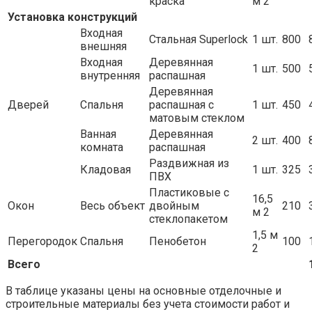
краска
м 2
Установка конструкций
Входная
Стальная Superlock
1 шт.
800
внешняя
Входная
Деревянная
1 шт.
500
внутренняя
распашная
Деревянная
Дверей
Спальня
распашная с
1 шт.
450
матовым стеклом
Ванная
Деревянная
2 шт.
400
комната
распашная
Раздвижная из
Кладовая
1 шт.
325
ПВХ
Пластиковые с
16,5
Окон
Весь объект
двойным
210
м 2
стеклопакетом
1,5 м
Перегородок
Спальня
Пенобетон
100
2
Всего
В таблице указаны цены на основные отделочные и
строительные материалы без учета стоимости работ и