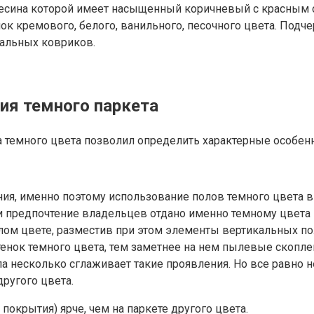
весина которой имеет насыщенный коричневый с красным о
ок кремового, белого, ванильного, песочного цвета. Подч
нальных ковриков.
ия темного паркета
темного цвета позволил определить характерные особенно
я, именно поэтому использование полов темного цвета в 
ли предпочтение владельцев отдано именно темному цвета 
лом цвете, разместив при этом элементы вертикальных п
енок темного цвета, тем заметнее на нем пылевые скопле
ла несколько сглаживает такие проявления. Но все равно
ругого цвета.
окрытия) ярче, чем на паркете другого цвета.