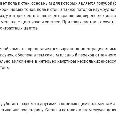
вет пола и стен, основным для которых является голубой
оричневых тонов пола и стен, а также потолка изумрудного
енах, у которых есть «золотые» вкрапления, сиреневых или
меньше – цвет ярче и светлее. При таких световых соче
онтрастных цветов.
ной комнаты представляется вариант концентрации вниман
исунок, обеспечив тем самым плавный переход от темного 
ельно включение в интерьер квартиры нескольких аксесс
тены.
, дубового паркета с другими составляющими элементами 
тиле или под старину. Стены и потолок в этом случае до