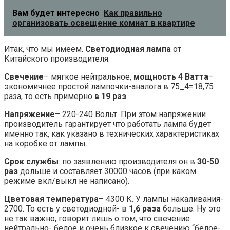
Вам будет интересно
Как правильно
организовать освещение комнат в квартире
Итак, что мы имеем.
Светодиодная лампа
от
Китайского производителя.
Свечение
– мягкое нейтральное,
мощность 4 Ватта
–
экономичнее простой лампочки-аналога в 75_4=18,75
раза, то есть примерно
в 19 раз
.
Напряжение
– 220-240 Вольт. При этом напряжении
производитель гарантирует что работать лампа будет
именно так, как указано в технических характеристиках
на коробке от лампы.
Срок службы
: по заявлению производителя он в
30-50
раз
дольше и составляет 30000 часов (при каком
режиме вкл/выкл не написано).
Цветовая температура
– 4300 К. У лампы накаливания-
2700. То есть у светодиодной- в
1,6 раза
больше. Ну это
не так важно, говорит лишь о том, что свечение
нейтрально- белое и очень близкое к свечению “белое-