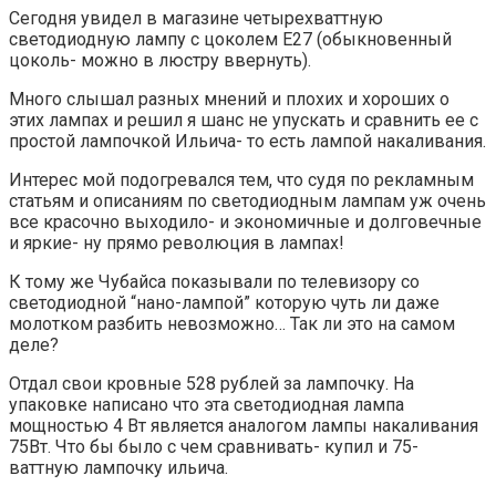
Сегодня увидел в магазине четырехваттную
светодиодную лампу с цоколем Е27 (обыкновенный
цоколь- можно в люстру ввернуть).
Много слышал разных мнений и плохих и хороших о
этих лампах и решил я шанс не упускать и сравнить ее с
простой лампочкой Ильича- то есть лампой накаливания.
Интерес мой подогревался тем, что судя по рекламным
статьям и описаниям по светодиодным лампам уж очень
все красочно выходило- и экономичные и долговечные
и яркие- ну прямо революция в лампах!
К тому же Чубайса показывали по телевизору со
светодиодной “нано-лампой” которую чуть ли даже
молотком разбить невозможно… Так ли это на самом
деле?
Отдал свои кровные 528 рублей за лампочку. На
упаковке написано что эта светодиодная лампа
мощностью 4 Вт является аналогом лампы накаливания
75Вт. Что бы было с чем сравнивать- купил и 75-
ваттную лампочку ильича.