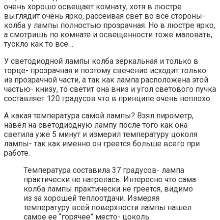
очень хорошо освещает комнату, хотя в люстре
выглядит очень ярко, рассеивая свет во все стороны-
колба у лампы полностью прозрачная. Но в люстре ярко,
а смотришь по комнате и освещенности тоже маловать,
тускло как то все…
У светодиодной лампы колба зеркальная и только в
торце- прозрачная и поэтому свечение исходит только
из прозрачной части, а так как лампа расположена этой
частью- книзу, то светит она вниз и угол светового пучка
составляет 120 градусов что в принципе очень неплохо.
А какая температура самой лампы? Взял пирометр,
навел на светодиодную лампу после того как она
светила уже 5 минут и измерил температуру цоколя
лампы- так как именно он греется больше всего при
работе.
Температура составила 37 градусов- лампа
практически не нагрелась. Интересно что сама
колба лампы практически не греется, видимо
из за хорошей теплоотдачи. Измеряя
температуру всей поверхности лампы нашел
самое ее “горячее” место- цоколь.