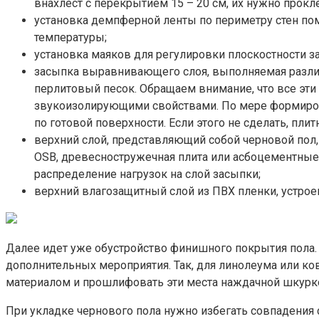
внахлест с перекрытием 15 – 20 см, их нужно прокл
установка демпферной ленты по периметру стен по
температуры;
установка маяков для регулировки плоскостности з
засыпка выравнивающего слоя, выполняемая разли
перлитовый песок. Обращаем внимание, что все эт
звукоизолирующими свойствами. По мере формирован
по готовой поверхности. Если этого не сделать, пл
верхний слой, представляющий собой черновой пол,
OSB, древесностружечная плита или асбоцементные 
распределение нагрузок на слой засыпки;
верхний влагозащитный слой из ПВХ пленки, устрое
Далее идет уже обустройство финишного покрытия пола
дополнительных мероприятия. Так, для линолеума или 
материалом и прошлифовать эти места наждачной шкурк
При укладке чернового пола нужно избегать совпадения с