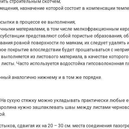
еить строительным скотчем;
мещения, назначение которой состоит в компенсации тем
асыпки в процессе ее выполнения;
чными материалами, в том числе мелкофракционным кера
и субстанции представляют собой пористые образования, 
ия ровной поверхности по маякам, их следует удалять и 
итное покрытие впоследствии будет прошатываться с непр
 выполняется из листового материала, в качестве которог
листы. Часто используется водостойка гипсоволоконная пл
нный аналогично нижнему и в том же порядке.
. На сухую стяжку можно укладывать практически любые 
ковролина нужно зашпаклевать швы между листами чернов
ой.
тыков, сдвигая их на 20 – 30 см. места соединения пазог