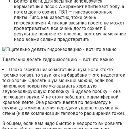
Боится влаги. Для засыпки используется
керамзитный песок. А керамзит впитывает воду, а
потом долго сохнет. ГВЛ — гипсоволоконные
плиты. Гипс, как известно, тоже очень
гигроскопичен. А так как засыпка просто не может
проветриваться, все очень долго сохнет. В
результате появляется плесень, поэтому намокание
надо всеми силами предотвратить.
Тщательно делать гидроизоляцию — вот что важно
Плохо гасится низкочастотный шум. Если кто-то
громко топает, то звук как на барабане — это недостаток
технологии. Сделать шум меньше можно, если под
напольное покрытие укладывать хорошую
звукоизолирующую подложку. В идеале пробку — она
поглощает звуки. И не стоит забывать о демпферной
краевой ленте. Она раскатывается по периметру и
служит для уменьшения передачи ударных шумов на
стены (и для компенсации теплового расширения тоже).
В общем, если вам надо быстро и недорого выровнять
бетонный пол, сухая стяжка подходит наилучшим