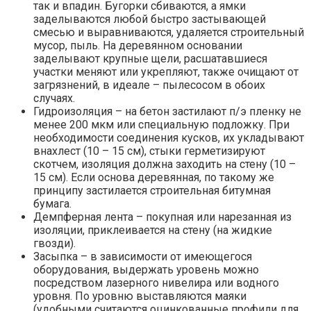
так и впадин. Бугорки сбиваются, а ямки
заделываются любой быстро застывающей
смесью и выравниваются, удаляется строительный
мусор, пыль. На деревянном основании
заделывают крупные щели, расшатавшиеся
участки меняют или укрепляют, также очищают от
загрязнений, в идеале – пылесосом в обоих
случаях.
Гидроизоляция – на бетон застилают п/э пленку не
менее 200 мкм или специальную подложку. При
необходимости соединения кусков, их укладывают
внахлест (10 – 15 см), стыки герметизируют
скотчем, изоляция должна заходить на стену (10 –
15 см). Если основа деревянная, по такому же
принципу застилается строительная битумная
бумага.
Демпферная лента – покупная или нарезанная из
изоляции, приклеивается на стену (на жидкие
гвозди).
Засыпка – в зависимости от имеющегося
оборудования, выдержать уровень можно
посредством лазерного нивелира или водного
уровня. По уровню выставляются маяки
(удобными считаются оцинкованные профили для