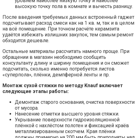
уровнем наиболее низкую точку и наиболее
высокую точку пола в комнате и вычесть разницу.
После введения требуемых данных встроенный гаджет
подсчитывает расход смеси как на 1 кв. м, так и в целом
на всё помещение. При точном расчёте керамзита
удаётся избежать излишних закупок, тем самым ремонт
обходится дешевле.
Остальные материалы рассчитать намного проще. При
обращении в магазин необходимо сообщить
консультанту длину и ширину помещения и он сможет
подсчитать, сколько именно потребуется листов
«суперпола», плёнки, демпферной ленты и пр.
Монтаж сухой стяжки по методу Knauf включает
следующие этапы работы:
Демонтаж старого основания, очистка поверхности
от мусора.
Нанесение отметки высшего уровня стяжки.
Укрывание поверхности гидроизоляционной
плёнкой с нахлёстом полотен и фиксацией краёв
металлизированным скотчем. Края плёнки
должны примерно на 200 мм быть приподняты над