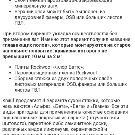
Слой плёнки-пароизоляции, закрывающей
минеральную вату.
Верхний слой может быть выполнен из
двухуровней фанеры, OSB или больших листов
ГВЛ.
При втором варианте укладка осуществляется без
применения лаг. Именно этот вариант получил название
«плавающих полов», которые монтируются на старое
напольное покрытие, кривизна которого не
превышает 10 мм на 2 м:
Плиты Rockwool «Флор Баттс»;
Пароизоляционная плёнка Rockwool;
Сборная стяжка из двух поперечных слоёв
листовых материалов: OSB, фанеры или больших
листов ГВЛ.
Knauf предлагает 4 варианта сухой стяжки, которые
называются «Альфа», «Бета», «Вега» и «Гамма». Все эти
виды пригодны для применения в качестве основания
под напольные покрытия из паркета (штучного или
щитового), паркетной либо ламинатной доски,
различных видов линолеума, керамической и
керамогранитной плитки, а также под различные