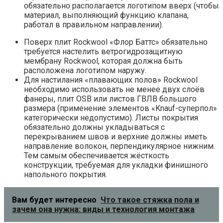
обязательно располагается логотипом вверх (чтобы
материал, выполняющий функцию клапана,
работал в правильном направлении).
Поверх плит Rockwool «Флор Баттс» обязательно
требуется настелить ветрогидрозащитную
мембрану Rockwool, которая должна быть
расположена логотипом наружу.
Для настилания «плавающих полов» Rockwool
необходимо использовать не менее двух слоёв
фанеры, плит OSB или листов ГВЛВ большого
размера (применение элементов «Knauf-суперпол»
категорически недопустимо). Листы покрытия
обязательно должны укладываться с
перекрыванием швов и верхние должны иметь
направление волокон, перпендикулярное нижним.
Тем самым обеспечивается жёсткость
конструкции, требуемая для укладки финишного
напольного покрытия.
Вам будет интересно
Что такое стяжка пола и
зачем она нужна: виды и технология монтажа