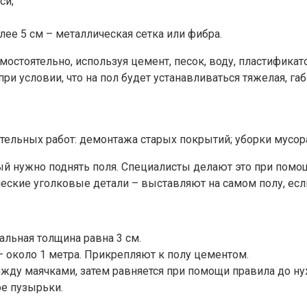
си;
ее 5 см – металлическая сетка или фибра.
остоятельно, используя цемент, песок, воду, пластифика
при условии, что на пол будет устанавливаться тяжелая, га
ельных работ: демонтажа старых покрытий; уборки мусора, 
ый нужно поднять поля. Специалисты делают это при помо
еские уголковые детали – выставляют на самом полу, если
альная толщина равна 3 см.
 около 1 метра. Прикрепляют к полу цементом.
жду маячками, затем равняется при помощи правила до ну
ре пузырьки.