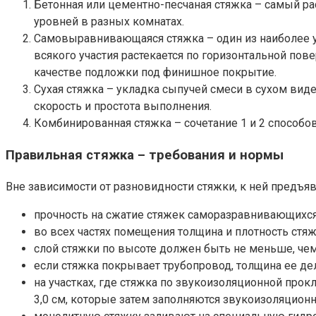
Бетонная или цементно-песчаная стяжка – самый р
уровней в разных комнатах.
Самовыравнивающаяся стяжка – один из наиболее у
всякого участия растекается по горизонтальной пов
качестве подложки под финишное покрытие.
Сухая стяжка – укладка сыпучей смеси в сухом виде
скорость и простота выполнения.
Комбинированная стяжка – сочетание 1 и 2 способов
Правильная стяжка – требования и нормы
Вне зависимости от разновидности стяжки, к ней предъя
прочность на сжатие стяжек саморазравнивающихся
во всех частях помещения толщина и плотность ст
слой стяжки по высоте должен быть не меньше, чем
если стяжка покрывает трубопровод, толщина ее дела
на участках, где стяжка по звукоизоляционной прок
3,0 см, которые затем заполняются звукоизоляцион