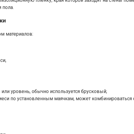
изоляционную пленку, края которой заходят на стены пом
 пола.
ки
ом материалов:
си,
 или уровень, обычно используется брусковый;
смеси по установленным маячкам, может комбинироваться 