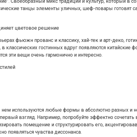
ияние”. Своеобразный микс традиций и культур, который в
ические танцы элементы уличных, шеф-повары готовят са
единяет цветовое решение
ьерах фьюжн прованс и классику, хай-тек и арт-деко, гот
р, в классических гостинных вдруг появляются китайские 
тся эти вещи очень гармонично и интересно.
 стилей
 в нем используются любые формы в абсолютно разных и н
 первый взгляд. Например, попробуйте эффектно сочетать 
зировать помещение и структурировать его, акцентировав
жно появляться чувства диссонанса.