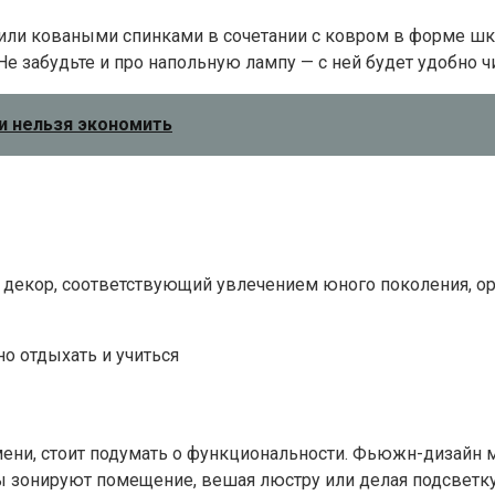
 или коваными спинками в сочетании с ковром в форме шк
е забудьте и про напольную лампу — с ней будет удобно ч
и нельзя экономить
о, декор, соответствующий увлечением юного поколения, 
но отдыхать и учиться
емени, стоит подумать о функциональности. Фьюжн-дизайн 
ы зонируют помещение, вешая люстру или делая подсветк