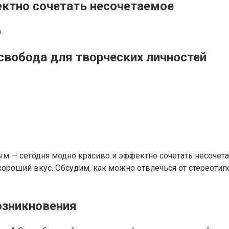
ектно сочетать несочетаемое
n
 свобода для творческих личностей
ым — сегодня модно красиво и эффектно сочетать несоче
оший вкус. Обсудим, как можно отвлечься от стереотипо
озникновения