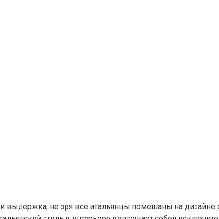
и выдержка, не зря все итальянцы помешаны на дизайне с
итальянский стиль в интерьере воплощает собой исключите