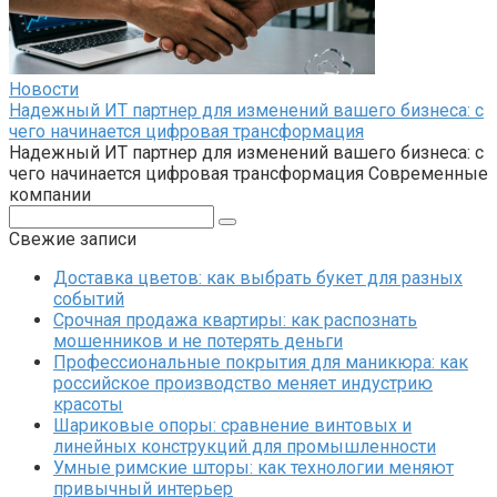
Новости
Надежный ИТ партнер для изменений вашего бизнеса: с
чего начинается цифровая трансформация
Надежный ИТ партнер для изменений вашего бизнеса: с
чего начинается цифровая трансформация Современные
компании
Поиск:
Свежие записи
Доставка цветов: как выбрать букет для разных
событий
Срочная продажа квартиры: как распознать
мошенников и не потерять деньги
Профессиональные покрытия для маникюра: как
российское производство меняет индустрию
красоты
Шариковые опоры: сравнение винтовых и
линейных конструкций для промышленности
Умные римские шторы: как технологии меняют
привычный интерьер