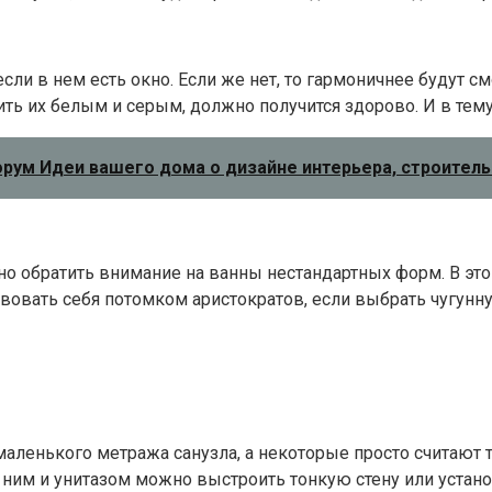
ли в нем есть окно. Если же нет, то гармоничнее будут см
ить их белым и серым, должно получится здорово. И в тему
форум Идеи вашего дома о дизайне интерьера, строител
обратить внимание на ванны нестандартных форм. В этом с
твовать себя потомком аристократов, если выбрать чугун
ленького метража санузла, а некоторые просто считают т
ним и унитазом можно выстроить тонкую стену или устано