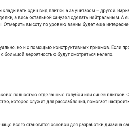
выкладывать один вид плитки, а за унитазом – другой. Ва
елки, а весь остальной санузел сделать нейтральным. А 
ы. Отмерить высоту по уровню ванны будет еще интересне
зуально, но и с помощью конструктивных приемов. Если пр
 с большой вероятностью будут смотреться нелепо.
аково: полностью отделанные голубой или синей плиткой.
ство, которое служит для расслабления, помогает настроить
аще всего становятся основой для разработки дизайна сан