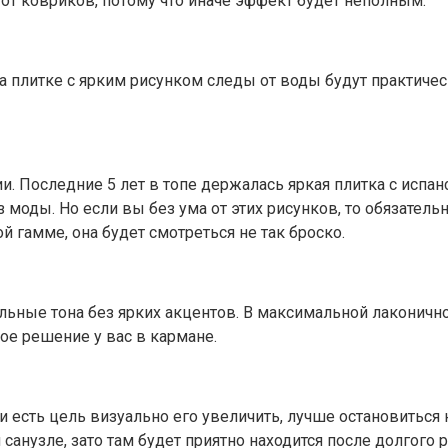
 от ковриков, потому что иначе эффект будет неполным.
 На плитке с ярким рисунком следы от воды будут практиче
ии. Последние 5 лет в топе держалась яркая плитка с испан
оды. Но если вы без ума от этих рисунков, то обязатель
 гамме, она будет смотреться не так броско.
ьные тона без ярких акцентов. В максимальной лаконично
ое решение у вас в кармане.
 есть цель визуально его увеличить, лучше остановиться
санузле, зато там будет приятно находится после долгого р