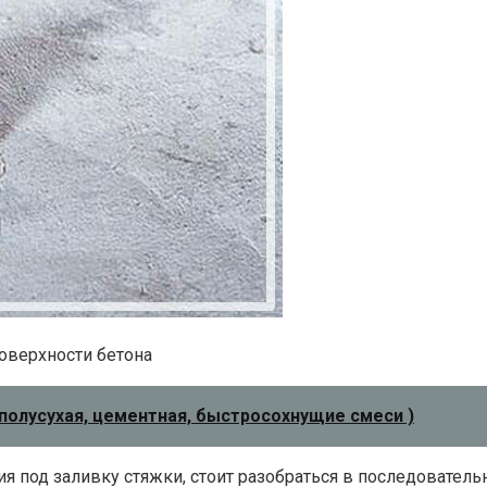
оверхности бетона
 полусухая, цементная, быстросохнущие смеси )
я под заливку стяжки, стоит разобраться в последовательн