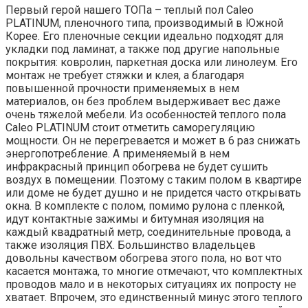
Первый герой нашего ТОПа – теплый пол Caleo
PLATINUM, пленочного типа, производимый в Южной
Корее. Его пленочные секции идеально подходят для
укладки под ламинат, а также под другие напольные
покрытия: ковролин, паркетная доска или линолеум. Его
монтаж не требует стяжки и клея, а благодаря
повышенной прочности применяемых в нем
материалов, он без проблем выдерживает вес даже
очень тяжелой мебели. Из особенностей теплого пола
Caleo PLATINUM стоит отметить саморегуляцию
мощности. Он не перегревается и может в 6 раз снижать
энергопотребление. А применяемый в нем
инфракрасный принцип обогрева не будет сушить
воздух в помещении. Поэтому с таким полом в квартире
или доме не будет душно и не придется часто открывать
окна. В комплекте с полом, помимо рулона с пленкой,
идут контактные зажимы и битумная изоляция на
каждый квадратный метр, соединительные провода, а
также изоляция ПВХ. Большинство владельцев
довольны качеством обогрева этого пола, но вот что
касается монтажа, то многие отмечают, что комплектных
проводов мало и в некоторых ситуациях их попросту не
хватает. Впрочем, это единственный минус этого теплого