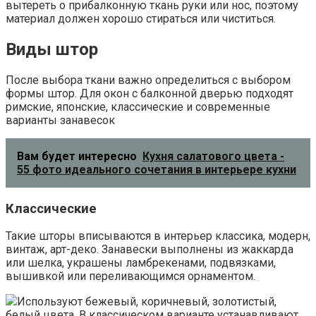
вытереть о прибалконную ткань руки или нос, поэтому
материал должен хорошо стираться или чиститься.
Виды штор
После выбора ткани важно определиться с выбором
формы штор. Для окон с балконной дверью подходят
римские, японские, классические и современные
варианты занавесок
Вам будет интересно
Кухня салатового цвета -
55 фото идеального сочетания в интерьере кухни
Классические
Такие шторы вписываются в интерьер классика, модерн,
винтаж, арт-деко. Занавески выполнены из жаккарда
или шелка, украшены ламбрекенами, подвязками,
вышивкой или переливающимся орнаментом.
Используют бежевый, коричневый, золотистый,
белый цвета. В классическом варианте устанавливают