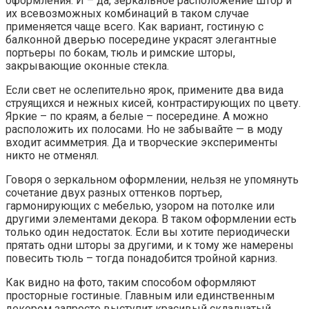
оформления. И – да, зеркальное расположение штор и
их всевозможных комбинаций в таком случае
применяется чаще всего. Как вариант, гостиную с
балконной дверью посередине украсят элегантные
портьеры по бокам, тюль и римские шторы,
закрывающие оконные стекла.
Если свет не ослепительно ярок, примените два вида
струящихся и нежных кисей, контрастирующих по цвету.
Яркие – по краям, а белые – посередине. А можно
расположить их полосами. Но не забывайте — в моду
входит асимметрия. Да и творческие эксперименты
никто не отменял.
Говоря о зеркальном оформлении, нельзя не упомянуть
сочетание двух разных оттенков портьер,
гармонирующих с мебелью, узором на потолке или
другими элементами декора. В таком оформлении есть
только один недостаток. Если вы хотите периодически
прятать одни шторы за другими, и к тому же намерены
повесить тюль – тогда понадобится тройной карниз.
Как видно на фото, таким способом оформляют
просторные гостиные. Главным или единственным
декором запросто выступит красивый складчатый