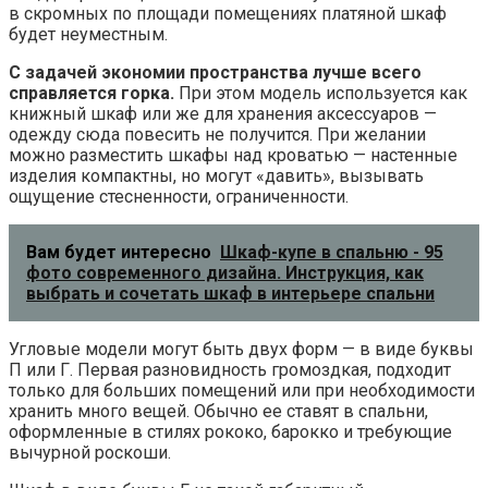
в скромных по площади помещениях платяной шкаф
будет неуместным.
С задачей экономии пространства лучше всего
справляется горка.
При этом модель используется как
книжный шкаф или же для хранения аксессуаров —
одежду сюда повесить не получится. При желании
можно разместить шкафы над кроватью — настенные
изделия компактны, но могут «давить», вызывать
ощущение стесненности, ограниченности.
Вам будет интересно
Шкаф-купе в спальню - 95
фото современного дизайна. Инструкция, как
выбрать и сочетать шкаф в интерьере спальни
Угловые модели могут быть двух форм — в виде буквы
П или Г. Первая разновидность громоздкая, подходит
только для больших помещений или при необходимости
хранить много вещей. Обычно ее ставят в спальни,
оформленные в стилях рококо, барокко и требующие
вычурной роскоши.