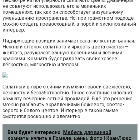
Несмотря на популярность салатного цвета, дизайнеры
не советуют использовать его в маленьких
помещениях, так как он способствует визуальному
уменьшению пространства. Но, при грамотном подходе,
можно создать превосходный, а порой и эксклюзивный
интерьер.
Лидирующие позиции занимает салатно-жёлтая ванная.
Нежный оттенок салатного и яркость цвета счастья –
жёлтого, разукрасят ванную весенними и летними
красками. Комната будет радовать своих хозяев
лёгкостью, мягкостью и теплом.
Салатный в паре с синим изумляют своей свежестью,
нежность и беззаботностью. Такое сочетание наполнит
комнату вечерней летней прохладой. Ещё это решение
можно разбавить вкраплениями бежевого, светло-
серого и белого цветов. Интерьер в такой гамме
смотрится роскошно и элегантно.
Вам будет интересно
Мебель для ванной
комнаты купить в Гомеле, цены, фото | КранЛюкс