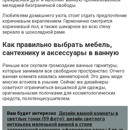
мелодией безграничной свободы.
Любителям домашнего уюта, стоит отдать предпочтение
коричневым вкраплением. Гармонично смотрится
коричневый пол, а также шикарное во всю стену
зеркало в шоколадной раме.
Как правильно выбрать мебель,
сантехнику и аксессуары в ванную
Раньше все скупали громоздкие ванные гарнитуры,
которые занимали все свободное пространство. Отчего
ванная комната казалась миниатюрной. Это дань моде
многих вгоняла в уныние. Сейчас же дизайнеры
советуют ограничиться вешалкой для одежды,
оригинальными полочками для косметологических
средств, полотенцесушителем.
Вам будет интересно
Дизайн ванной комнаты в
светлых тонах (59 фото): дизайн светлого
интерьера маленькой ванной в стиле
современной классики, оформление ванны 4 кв. м