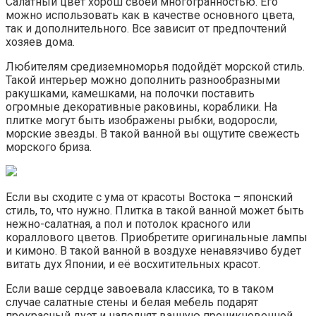
Салатный цвет хорош своей многогранностью. Его
можно использовать как в качестве основного цвета,
так и дополнительного. Все зависит от предпочтений
хозяев дома.
Любителям средиземноморья подойдёт морской стиль.
Такой интерьер можно дополнить разнообразными
ракушками, камешками, на полочки поставить
огромные декоративные раковины, кораблики. На
плитке могут быть изображены рыбки, водоросли,
морские звезды. В такой ванной вы ощутите свежесть
морского бриза.
Если вы сходите с ума от красоты Востока – японский
стиль, то, что нужно. Плитка в такой ванной может быть
нежно-салатная, а пол и потолок красного или
кораллового цветов. Приобретите оригинальные лампы
и кимоно. В такой ванной в воздухе ненавязчиво будет
витать дух Японии, и её восхитительных красот.
Если ваше сердце завоевала классика, то в таком
случае салатные стены и белая мебель подарят
прекрасный дуэт и наполнят ванную проникновенной