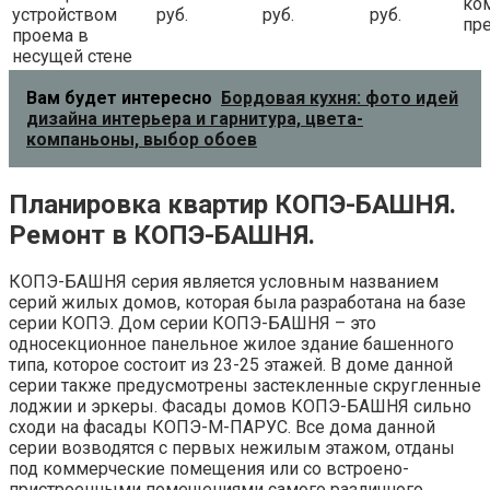
ко
устройством
руб.
руб.
руб.
пр
проема в
несущей стене
Вам будет интересно
Бордовая кухня: фото идей
дизайна интерьера и гарнитура, цвета-
компаньоны, выбор обоев
Планировка квартир КОПЭ-БАШНЯ.
Ремонт в КОПЭ-БАШНЯ.
КОПЭ-БАШНЯ серия является условным названием
серий жилых домов, которая была разработана на базе
серии КОПЭ. Дом серии КОПЭ-БАШНЯ – это
односекционное панельное жилое здание башенного
типа, которое состоит из 23-25 этажей. В доме данной
серии также предусмотрены застекленные скругленные
лоджии и эркеры. Фасады домов КОПЭ-БАШНЯ сильно
сходи на фасады КОПЭ-М-ПАРУС. Все дома данной
серии возводятся с первых нежилым этажом, отданы
под коммерческие помещения или со встроено-
пристроенными помещениями самого различного