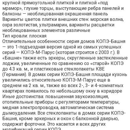
крупной прямоугольной плиткой и плиткой «под
мрамор», глухие торцы, выступающие ребра панелей и
балконы — необлицованная окрашенная панель
Варианты цветов плитки внешних стен: морская волна,
охра золотистая, ультрамарин, варианты расцветки
необлицованных элементов различные
Тип кровли: плоская
Отличительные особенности: серия домов КОПЭ-Башня
— это 1-подъездная версия одной из самых успешных
серий — КОПЭ-М-Парус (которая строится с 2003 г.). В
«Башне» также есть эркеры, скругленные застекленные
лоджии, увеличенные по сравнению со «старой» КОПЭ
до 4.3 кв. м., и пластиковые стеклопакеты КВЕ
(Германия). В домах серии КОПЭ-Башня площади кухонь
увеличились относительно КОПЭ-М-Парус еще в
среднем на 2 кв. м., также во всех 2-, 3- и 4-комнатных
квартирах появилось по небольшому окну в коридоре
Иные достоинства: повышенная звукоизоляция,
отопительные приборы с регуляторами температуры,
медная электропроводка, автоматическая система
дымоудаления. Все стеклопакеты в домах серии КОПЭ-
Башня, кроме эркерных и окон с балконной дверью,
содержат форточки. Это касается и всех других
модификаций серии КОПЭ