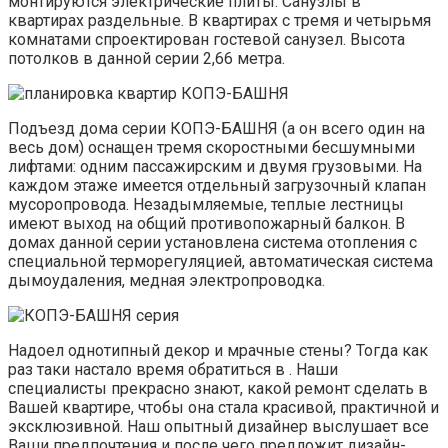
монтируются электрические плиты. Санузлы в
квартирах раздельные. В квартирах с тремя и четырьмя
комнатами спроектирован гостевой санузел. Высота
потолков в данной серии 2,66 метра.
Подъезд дома серии КОПЭ-БАШНЯ (а он всего один на
весь дом) оснащен тремя скоростными бесшумными
лифтами: одним пассажирским и двумя грузовыми. На
каждом этаже имеется отдельный загрузочный клапан
мусоропровода. Незадымляемые, теплые лестницы
имеют выход на общий противопожарный балкон. В
домах данной серии установлена система отопления с
специальной терморегуляцией, автоматическая система
дымоудаления, медная электропроводка.
Надоел однотипный декор и мрачные стены? Тогда как
раз таки настало время обратиться в . Наши
специалисты прекрасно знают, какой ремонт сделать в
Вашей квартире, чтобы она стала красивой, практичной и
эксклюзивной. Наш опытный дизайнер выслушает все
Ваши предпочтения и после чего предложит дизайн-