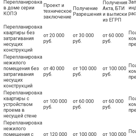
Перепланировка
Зап
Получения
Проект и
в доме серии
ин
Получение
Акта, БТИ
техническое
КОПЭ
рас
Разрешения
и выписки
заключение
из ЕГРП
Перепланировка
квартиры без
По
от 20 000
от 30 000
от 60 000
затрагивания
ко
руб.
руб.
руб.
несущих
пр
конструкций
Перепланировка
нежилого
По
помещения без
от 40 000
от 100 000
от 100 000
ко
затрагивания
руб.
руб.
руб.
пр
несущих
конструкций
Перепланировка
квартиры с
По
от 100 000
от 60 000
от 60 000
устройством
ко
руб.
руб.
руб.
проема в
пр
несущей стене
Перепланировка
нежилого
По
помещения с
от 120 000
от 100 000
от 100 000