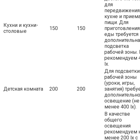
для
передвижения
кухне и прием
пищи. Для
Кухни и кухни-
150
150
приготовления
столовые
еды требуется
дополнительна
подсветка
рабочей зоны.
рекомендуем 
lx.
Для подсветки
рабочей зоны
(уроки, игры,
Детская комната
200
200
занятия) требу
дополнительн
освещение (не
менее 400 lx).
В качестве
общего
освещения
рекомендуем 
менее 200 lx с