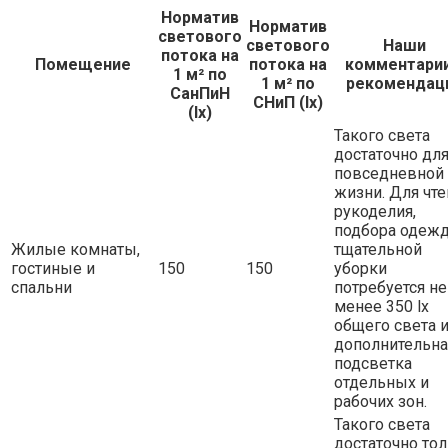
Норматив
Норматив
светового
светового
Наши
потока на
Помещение
потока на
комментарии
1 м² по
1 м² по
рекомендац
СанПиН
СНиП (lx)
(lx)
Такого света
достаточно дл
повседневной
жизни. Для чте
рукоделия,
подбора одеж
Жилые комнаты,
тщательной
гостиные и
150
150
уборки
спальни
потребуется не
менее 350 lx
общего света 
дополнительна
подсветка
отдельных и
рабочих зон.
Такого света
достаточно то