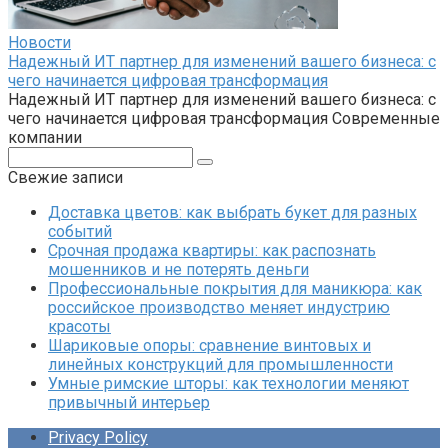
Новости
Надежный ИТ партнер для изменений вашего бизнеса: с
чего начинается цифровая трансформация
Надежный ИТ партнер для изменений вашего бизнеса: с
чего начинается цифровая трансформация Современные
компании
Поиск:
Свежие записи
Доставка цветов: как выбрать букет для разных
событий
Срочная продажа квартиры: как распознать
мошенников и не потерять деньги
Профессиональные покрытия для маникюра: как
российское производство меняет индустрию
красоты
Шариковые опоры: сравнение винтовых и
линейных конструкций для промышленности
Умные римские шторы: как технологии меняют
привычный интерьер
Privacy Policy