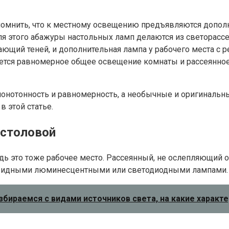
омнить, что к местному освещению предъявляются дополн
для этого абажуры настольных ламп делаются из светорас
дающий теней, и дополнительная лампа у рабочего места с
ется равномерное общее освещение комнаты и рассеянное 
онотонность и равномерность, а необычные и оригинальн
 этой статье.
 столовой
 ведь это тоже рабочее место. Рассеянный, не ослепляющи
овидными люминесцентными или светодиодными лампами.
бираемся с видами источников света, на какие характ