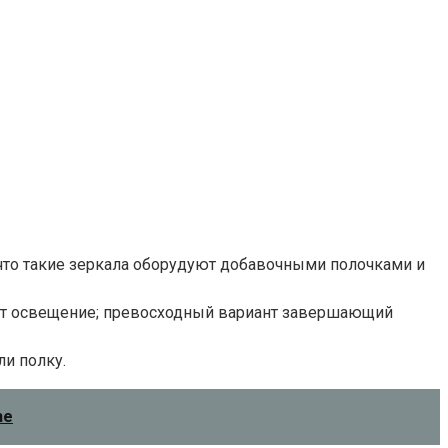
 что такие зеркала оборудуют добавочными полочками и
ют освещение; превосходный вариант завершающий
ли полку.
ne