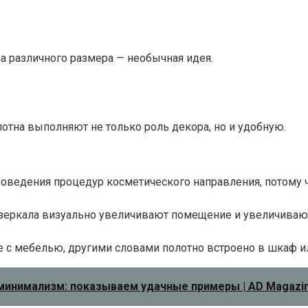
а различного размера — необычная идея.
отна выполняют не только роль декора, но и удобную.
роведения процедур косметического направления, потому
 зеркала визуально увеличивают помещение и увеличива
е с мебелью, другими словами полотно встроено в шкаф и
 минимализм: показываем удачные примеры | AD Magazi