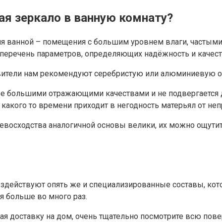
ая зеркало в ванную комнату?
для ванной – помещения с большим уровнем влаги, частым
 перечень параметров, определяющих надёжность и качес
овители нам рекомендуют серебристую или алюминиевую о
олее большими отражающими качествами и не подвергается
 какого то времени приходит в негодность матерьял от н
ревосходства аналогичной основы велики, их можно ощути
воздействуют опять же и специализированные составы, ко
я больше во много раз.
я доставку на дом, очень тщательно посмотрите всю повер