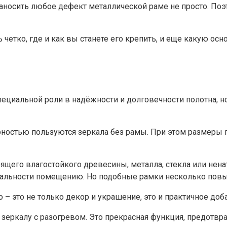
наносить любое дефект металлической раме не просто. По
четко, где и как вы станете его крепить, и еще какую ос
 специальной роли в надёжности и долговечности полотна,
ностью пользуются зеркала без рамы. При этом размеры п
оящего влагостойкого древесины, металла, стекла или нен
нальности помещению. Но подобные рамки несколько повы
 – это не только декор и украшение, это и практичное до
о зеркалу с разогревом. Это прекрасная функция, предот