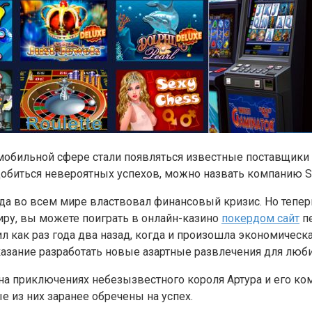
в мобильной сфере стали появляться известные поставщик
добиться невероятных успехов, можно назвать компанию S
гда во всем мире властвовал финансовый кризис. Но тепе
иру, вы можете поиграть в онлайн-казино
покердом сайт
пе
ил как раз года два назад, когда и произошла экономичес
 указание разработать новые азартные развлечения для лю
 на приключениях небезызвестного короля Артура и его к
 из них заранее обречены на успех.