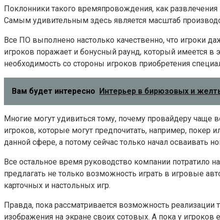
Поклонники такого времяпровождения, как развлечения н
Самым удивительным здесь является масштаб производст
Все ПО выполнено настолько качественно, что игроки даж
игроков поражает и бонусный раунд, который имеется в
необходимость со стороны игроков приобретения специа
Вам будет интересно
Интерьер в бирюзовых и желты
Многие могут удивиться тому, почему провайдеру чаще в
игроков, которые могут предпочитать, например, покер ил
данной сфере, а потому сейчас только начал осваивать н
Все остальное время руководство компании потратило на
предлагать не только возможность играть в игровые авт
карточных и настольных игр.
Правда, пока рассматривается возможность реализации 
изображения на экране своих сотовых. А пока у игроков