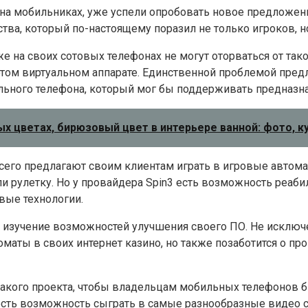
а мобильниках, уже успели опробовать новое предложение
ва, который по-настоящему поразил не только игроков, н
е на своих сотовых телефонах не могут оторваться от так
 этом виртуальном аппарате. Единственной проблемой пр
льного телефона, который мог бы поддерживать предназна
х цветах, бирюзовый цвет в интерьере ванной: фото, ку
сего предлагают своим клиентам играть в игровые автома
и рулетку. Но у провайдера Spin3 есть возможность реабил
овые технологии.
 изучение возможностей улучшения своего ПО. Не исключе
оматы в своих интернет казино, но также позаботится о п
такого проекта, чтобы владельцам мобильных телефонов 
 есть возможность сыграть в самые разнообразные видео 