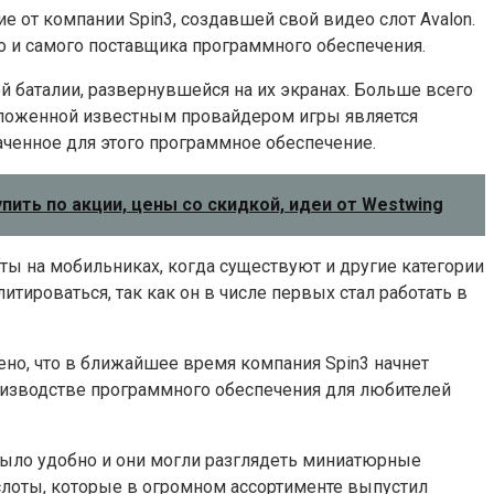
 от компании Spin3, создавшей свой видео слот Avalon.
о и самого поставщика программного обеспечения.
ой баталии, развернувшейся на их экранах. Больше всего
едложенной известным провайдером игры является
ченное для этого программное обеспечение.
пить по акции, цены со скидкой, идеи от Westwing
ты на мобильниках, когда существуют и другие категории
итироваться, так как он в числе первых стал работать в
но, что в ближайшее время компания Spin3 начнет
роизводстве программного обеспечения для любителей
было удобно и они могли разглядеть миниатюрные
слоты, которые в огромном ассортименте выпустил