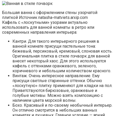
Большая ванна с оформлением стены узорчатой
плиткой Источник natasha-matviets.arxip.com
Кафель с «лоскутными» узорами актуально
использовать для ванной комнаты в ретро или
современных направления интерьера:
Кантри. Для такого интерьерного решения в
ванной комнате присущи пастельные тона:
бежевый, персиковый, кремовый, слоновая кость.
Оригинальная плитка в стиле пэчворк для ванной
внесет некоторый хаос. Для этого используется
кафель с оттенками оранжевого, зеленого,
коричневого и небольшим количеством красного.
Винтаж. Очень интересное направление. Ему
присущи светлые старинные оттенки. Обычно
«лоскутную» плитку применяют для кладки на пол.
Приветствуются бирюзовые, оранжевые и
голубые мотивы. Можно взять композицию с
наличием цвета морской волны.
Бохо. Красивый и по-своему необычный интерьер.
Он отлично смотрится в небольших ванных
комнатах и душевых. Главное условие — яркий