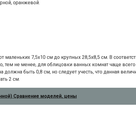
рной, оранжевой.
т маленьких 7,5х10 см до крупных 28,5х8,5 см. В соответс
 Но, тем не менее, для облицовки ванных комнат чаще все
на должна быть 0,8 см, но следует учесть, что данная велич
ать 2 см.
нной) Сравнение моделей, цены