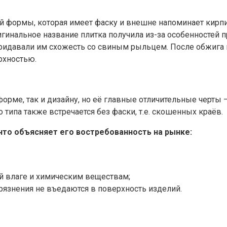
 формы, которая имеет фаску и внешне напоминает кирпич.
игинальное название плитка получила из-за особенностей 
ридавали им схожесть со свиным рыльцем. После обжига ке
рхностью.
орме, так и дизайну, но её главные отличительные черты 
типа также встречается без фаски, т.е. скошенных краёв.
то объясняет его востребованность на рынке:
й влаге и химическим веществам;
агрязнения не въедаются в поверхность изделий.