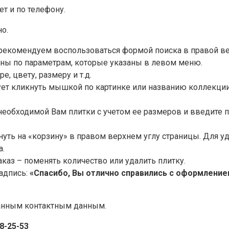
т и по телефону.
о.
рекомендуем воспользоваться формой поиска в правой ве
ны по параметрам, которые указаны в левом меню.
е, цвету, размеру и т.д.
ует кликнуть мышкой по картинке или названию коллекции
 необходимой Вам плитки с учетом ее размеров и введите 
нуть на «корзину» в правом верхнем углу страницы. Для у
а.
каз – поменять количество или удалить плитку.
надпись:
«Спасибо, Вы отлично справились с оформлени
занным контактным данным.
38-25-53