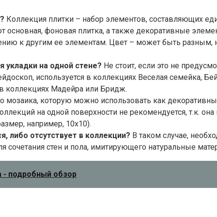
а?
Коллекция плитки – набор элементов, составляющих ед
т основная, фоновая плитка, а также декоративные элеме
ию к другим ее элементам. Цвет – может быть разным, но 
ля укладки на одной стене?
Не стоит, если это не предусм
доскоп, используется в коллекциях Веселая семейка, Бейк
а в коллекциях Мадейра или Бридж.
о мозаика, которую можно использовать как декоративный
оллекций на одной поверхности не рекомендуется, т.к. она 
азмер, например, 10х10).
ся, либо отсутствует в коллекции?
В таком случае, необх
я сочетания стен и пола, имитирующего натуральные матер
 - подробный обзор