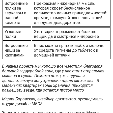
Встроенные
Прекрасная инженерная мысль,
полки за
которая скроет бесчисленное
зеркалом в
количество ванных принадлежностей:
ванной
кремов, шампуней, лосьёнов, гелей
комнате
для душа, дезодорантов.
Угловые
Этот вариант размещает больше
полки
вещей, да и смотрится интереснее.
Встроенные
В них можно прятать любые мелочи:
ниши за
от средств гигиены до таблеток и
картинами
домашней аптечки.
В нашем проекте мы хорошо все уместили, благодаря
большой гардеробной зоне, где у нас стоит стиральная
машина и сушка. Помимо этого, мы сделали
дополнительную зону хранения вдоль окна и стен. В
маленьких квартирах зоны хранения приходится
размещать везде, где остается пустое место
Мария Боровская, дизайнер-архитектор, руководитель
студии дизайна MBDS.
Зоны хранения вдоль окна и стен в проекте Марии