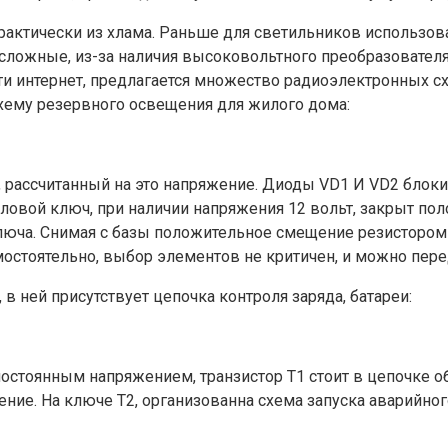
рактически из хлама. Раньше для светильников использо
сложные, из-за наличия высоковольтного преобразователя
 сети интернет, предлагается множество радиоэлектронных
хему резервного освещения для жилого дома:
 рассчитанный на это напряжение. Диоды VD1 И VD2 блоки
иловой ключ, при наличии напряжения 12 вольт, закрыт по
юча. Снимая с базы положительное смещение резистором 
остоятельно, выбор элементов не критичен, и можно перед
в ней присутствует цепочка контроля заряда, батареи:
стоянным напряжением, транзистор Т1 стоит в цепочке обр
ение. На ключе Т2, организованна схема запуска аварийн