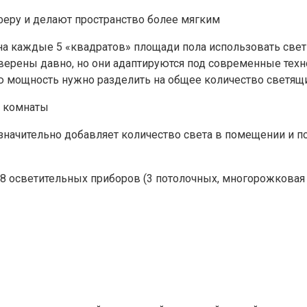
еру и делают пространство более мягким
на каждые 5 «квадратов» площади пола использовать све
ерены давно, но они адаптируются под современные техно
 мощность нужно разделить на общее количество светящи
начительно добавляет количество света в помещении и поз
-8 осветительных приборов (3 потолочных, многорожковая л