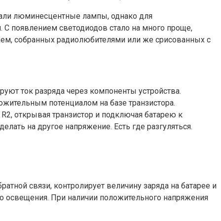
вали люминесцентные лампы, однако для
. С появлением светодиодов стало на много проще,
 схем, собранных радиолюбителями или же срисованных с
руют ток разряда через компоненты устройства.
ложительным потенциалом на базе транзистора.
R2, открывая транзистор и подключая батарею к
елать на другое напряжение. Есть где разгуляться.
атной связи, контролирует величину заряда на батарее и
ого освещения. При наличии положительного напряжения