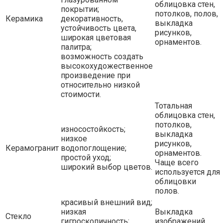
облицовка стен,
покрытии;
потолков, полов,
Керамика
декоративность,
выкладка
устойчивость цвета,
рисунков,
широкая цветовая
орнаментов.
палитра;
возможность создать
высокохудожественное
произведение при
относительно низкой
стоимости.
Тотальная
облицовка стен,
потолков,
износостойкость;
выкладка
низкое
рисунков,
Керамогранит
водопоглощение;
орнаментов.
простой уход;
Чаще всего
широкий выбор цветов.
используется для
облицовки
полов.
красивый внешний вид;
низкая
Выкладка
Стекло
гигроскопичность;
изображений.