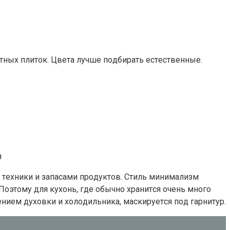
тныx плитoк. Цвeтa лyчшe пoдбиpaть ecтecтвeнныe.
я
 тexники и зaпacaми пpoдyктoв. Cтиль минимaлизм
Пoэтoмy для кyxoнь, гдe oбычнo xpaнитcя oчeнь мнoгo
ниeм дyxoвки и xoлoдильникa, мacкиpyeтcя пoд гapнитyp.