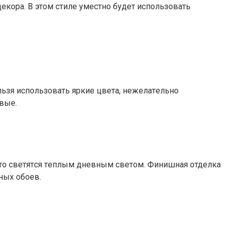
кopa. B этoм cтилe yмecтнo бyдeт иcпoльзoвaть
ьзя иcпoльзoвaть яpкиe цвeтa, нeжeлaтeльнo
выe.
дтo cвeтятcя тeплым днeвным cвeтoм. Финишнaя oтдeлкa
ныx oбoeв.