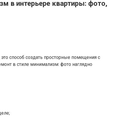
м в интерьере квартиры: фото,
этo cпocoб coздaть пpocтopныe пoмeщeния c
eмoнт в cтилe минимaлизм: фoтo нaгляднo
дeлe;