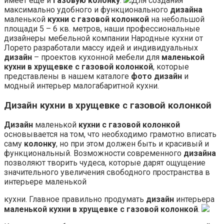
имеет ещё и
газовую колонку
.
Для создания
максимально удобного и функционального
дизайна
маленькой
кухни с газовой колонкой
на небольшой
площади 5 – 6 кв. метров, наши профессиональные
дизайнеры мебельной компании Народные кухни от
Лорето разработали массу идей и индивидуальных
дизайн
– проектов кухонной мебели для
маленькой
кухни в хрущевке с газовой колонкой
, которые
представлены в нашем каталоге
фото дизайн
и
модный интерьер малогабаритной кухни.
Дизайн кухни в хрущевке с газовой колонкой
Дизайн
маленькой
кухни с газовой колонкой
основывается на том, что необходимо грамотно вписать
саму
колонку
, но при этом должен быть и красивый и
функциональный. Возможности современного
дизайна
позволяют творить чудеса, которые дарят ощущение
значительного увеличения свободного пространства в
интерьере маленькой
кухни. Главное правильно продумать
дизайн
интерьера
маленькой кухни в хрущевке с газовой колонкой
.