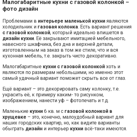
Малогабаритные кухни с газовой колонкой –
фото дизайн
Проблемами в
интерьере маленькой кухни
являются
холодильник и
газовая колонка
. Есть вариант решения
с газовой колонкой
, который идеально впишется в
дизайн кухни
. Её закрывают имитацией мебельного,
навесного шкафчика, без дна и верхней детали,
изготовленным на заказ в том же стиле, что и вся
кухонная мебель, т.е. закрыть чисто декоративно.
Малогабаритные
кухни с газовой колонкой
хоть и
являются по размерам небольшими, но именно этот
самый удачный вариант поможет скрыть все от глаз.
Ещё вариант – это декорировать саму колонку, т.е.
украсить её, к примеру каким- то рисунком,
изображением, нанести уф – фотопечать и т.д.
Маленькие
кухни
6 кв. м с
газовой колонкой в
хрущевке
– это, конечно, малоудобный вариант для
наших городских квартир, но, как видите варианты
обыграть
дизайн
и интерьер
кухни
всё-таки имеются.