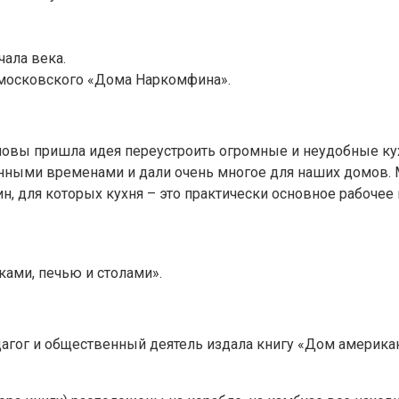
чала века.
 московского «Дома Наркомфина».
оловы пришла идея переустроить огромные и неудобные ку
енными временами и дали очень многое для наших домов. М
 для которых кухня – это практически основное рабочее м
ками, печью и столами».
едагог и общественный деятель издала книгу «Дом американ