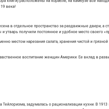
ра книги) расположены на корабле, на камбузе все находи
19 века!
есена в отдельное пространство за раздвижные двери, а с
ы и утварь получили постоянное и удобное место своего «
менно местом нарезания салата, хранения чистой и грязной
нравственное воспитание женщин Америки. Ее вклад в раз
а Тейлоризма, задумалась о рационализации кухни. В 1913