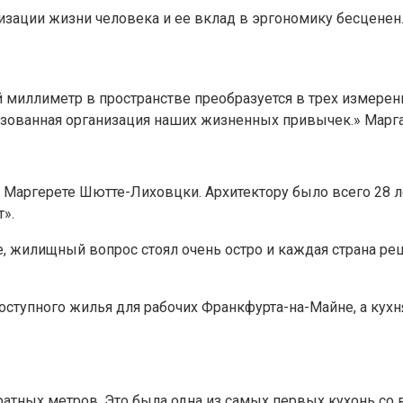
зации жизни человека и ее вклад в эргономику бесценен
 миллиметр в пространстве преобразуется в трех измерен
лизованная организация наших жизненных привычек.» Мар
аргерете Шютте-Лиховцки. Архитектору было всего 28 лет
».
е, жилищный вопрос стоял очень остро и каждая страна ре
ступного жилья для рабочих Франкфурта-на-Майне, а кухн
дратных метров. Это была одна из самых первых кухонь 