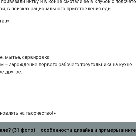
 привязали нитку и в конце смотали ее в клубок с подсче
ой, в поисках рационального приготовления еды.
тва».
ие, мытье, сервировка
м – зарождение первого рабочего треугольника на кухне.
е другое.
новлять на творчество!»
але? (31 фото) – особенности дизайна и примеры в инт