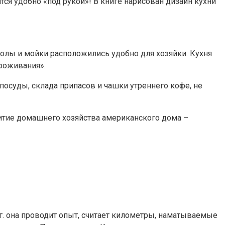
тся удобно «под рукой»! В книге нарисован дизайн кухни
толы и мойки расположились удобно для хозяйки. Кухня
проживания».
 посуды, склада припасов и чашки утреннего кофе, не
витие домашнего хозяйства американского дома –
 г. она проводит опыт, считает километры, наматываемые