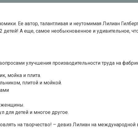
ономики. Ее автор, талантливая и неутомимая Лилиан Гилбе
2 детей! А еще, самое необыкновенное и удивительное, что
опросами улучшения производительности труда на фабрик
к, мойка и плита.
ьником, плитой и мойкой.
ками
у женщины.
л для детей и многое другое.
овлять на творчество! – девиз Лилиан на международной в