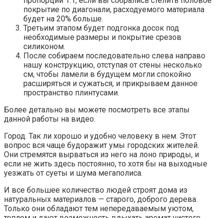
пропорции 1:1, если вы собрались стелить половое
покрытие по диагонали, расходуемого материала
будет на 20% больше.
Третьим этапом будет подгонка досок под
необходимые размеры и покрытие срезов
силиконом.
После собираем последовательно слева направо
нашу конструкцию, отступая от стены несколько
см, чтобы ламели в будущем могли спокойно
расширяться и сужаться, и прикрываем данное
пространство плинтусами.
Более детально вы можете посмотреть все этапы
данной работы на видео.
Город. Так ли хорошо и удобно человеку в нем. Этот
вопрос вся чаще будоражит умы городских жителей.
Они стремятся вырваться из него на лоно природы, и
если не жить здесь постоянно, то хотя бы на выходные
уезжать от суеты и шума мегаполиса.
И все большее количество людей строят дома из
натуральных материалов — старого, доброго дерева.
Только они обладают тем непередаваемым уютом,
теплом и дают возможность вдыхать аромат чистого