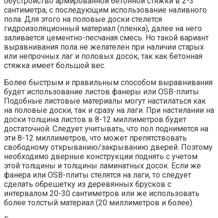
обустройство армированной бетонной стяжки в 2-3
сантиметра, с последующим использование наливного
пола. Для этого на половые доски стелется
гидроизоляционный материал (пленка), далее на него
заливается цементно-песчаная смесь. Но такой вариант
выравнивания пола не желателен при наличии старых
или непрочных лаг и половых досок, так как бетонная
стяжка имеет большой вес.
Более быстрым и правильным способом выравнивания
будет использование листов фанеры или OSB-плиты.
Подобные листовые материалы могут настилаться как
на половые доски, так и сразу на лаги. При настилании на
доски толщина листов в 8-12 миллиметров будет
достаточной. Следует учитывать, что пол поднимется на
эти 8-12 миллиметров, что может препятствовать
свободному открыванию/закрыванию дверей. Поэтому
необходимо дверные конструкции поднять с учетом
этой толщины и толщины ламинатных досок. Если же
фанера или OSB-плиты стелятся на лаги, то следует
сделать обрешетку из деревянных брусков с
интервалом 20-30 сантиметров или же использовать
более толстый материал (20 миллиметров и более).