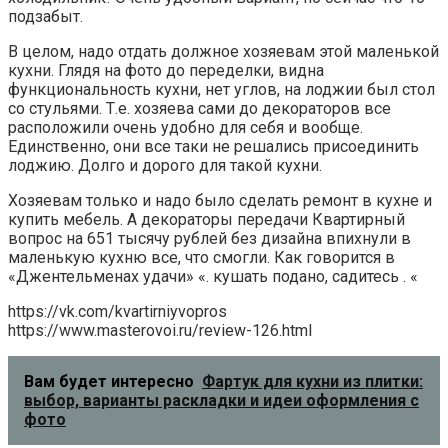
подзабыт.
В целом, надо отдать должное хозяевам этой маленькой
кухни. Глядя на фото до переделки, видна
функциональность кухни, нет углов, на лоджии был стол
со стульями. Т.е. хозяева сами до декораторов все
расположили очень удобно для себя и вообще.
Единственно, они все таки не решались присоединить
лоджию. Долго и дорого для такой кухни.
Хозяевам только и надо было сделать ремонт в кухне и
купить мебель. А декораторы передачи Квартирный
вопрос на 651 тысячу рублей без дизайна впихнули в
маленькую кухню все, что смогли. Как говорится в
«Джентельменах удачи» «. кушать подано, садитесь . «
https://vk.com/kvartirniyvopros
https://www.masterovoi.ru/review-126.html
Вам будет интересно
Фартук для кухни из плитки:
выбор, варианты раскладки и идеи оформления с
фото