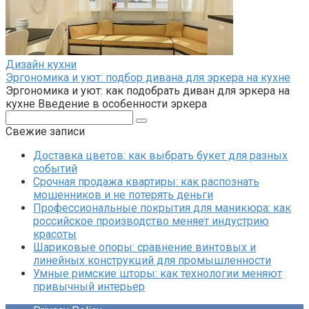
Дизайн кухни
Эргономика и уют: подбор дивана для эркера на кухне
Эргономика и уют: как подобрать диван для эркера на
кухне Введение в особенности эркера
Поиск:
Свежие записи
Доставка цветов: как выбрать букет для разных
событий
Срочная продажа квартиры: как распознать
мошенников и не потерять деньги
Профессиональные покрытия для маникюра: как
российское производство меняет индустрию
красоты
Шариковые опоры: сравнение винтовых и
линейных конструкций для промышленности
Умные римские шторы: как технологии меняют
привычный интерьер