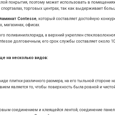
 слой покрытия, поэтому может использовать в помещения
 спортзалах, торговых центрах, так как выдерживает боль
ламинат Contesse
, который составляет достойную конк
х, магазинах, офисах.
ого поливинилхлорида, а верхний укреплен стекловолокн
ntesse долговечным, его срок службы составляет около 10
ще на несколько видов:
виде плитки различного размера, на его тыльной стороне н
ием является то, чтобы поверхность была ровной и чистой
овым соединением и клеящейся лентой, соединение панеле