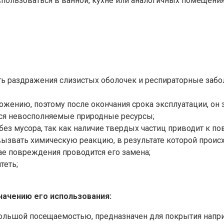
пользоваться в ванной, кухне или аналогичных помещения
 раздражения слизистых оболочек и респираторные забол
ложению, поэтому после окончания срока эксплуатации, он
тся невосполняемые природные ресурсы;
без мусора, так как наличие твердых частиц приводит к 
ызвать химическую реакцию, в результате которой проис
ае повреждения проводится его замена;
теть;
начению его использования:
ольшой посещаемостью, предназначен для покрытия напри