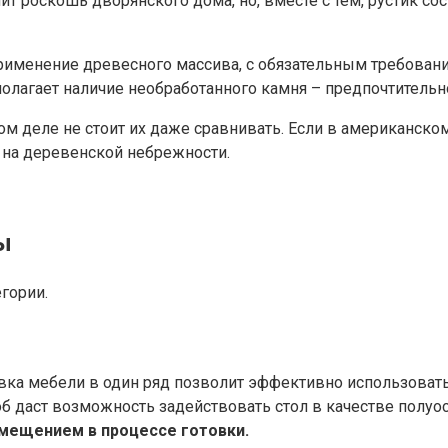
нит роскошь дворянского дома, но, вместе с тем, рустик с
именение древесного массива, с обязательным требование
олагает наличие необработанного камня – предпочтительно
мом деле не стоит их даже сравнивать. Если в американск
я на деревенской небрежности.
ы
гории.
овка мебели в один ряд позволит эффективно использоват
об даст возможность задействовать стол в качестве полуо
емещением в процессе готовки.