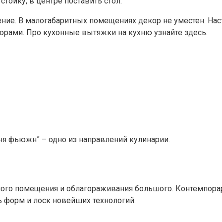
тойку, в центре поставить стол.
е. В малогабаритных помещениях декор не уместен. Наст
ами. Про кухонные вытяжки на кухню узнайте здесь.
хня фьюжн” – одно из направлений кулинарии.
ого помещения и облагораживания большого. Контемпорар
ть форм и лоск новейших технологий.