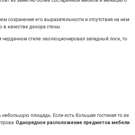
остоит из заметно более состаренной мебели и меньшего
м сохранения его выразительности и отсутствия на нем
 в качестве декора стены.
ом чердачном стиле эволюционировал западный лоск, то
ь небольшую площадь. Если есть большая гостиная то ее
строва.
Однорядное расположение предметов мебели